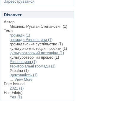
Зареєструватися
Discover
Автор
Мохнюк, Руслан Степанович (1)
Тема
громади (1)
громади Рівненщини (1)
громадянське суспільство (1)
культурно-мистецькі проєкти (1)
культуротворчий потенціал (1)
культуротворчий процес (1)
Рівненщина (1)
територіальні громади (1)
Україна (1)
ідентичність (1)
... View More
Date Issued
2021 (1)
Has File(s)
Yes (1)