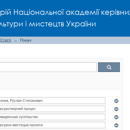
рій Національної академії керівни
льтури і мистецтв України
Статті
→
Пошук