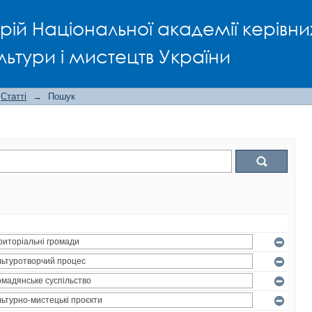
рій Національної академії керівни
льтури і мистецтв України
Статті
→
Пошук