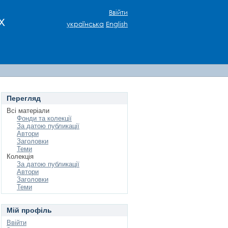
Ввійти
х
українська
English
Перегляд
Всі матеріали
Фонди та колекції
За датою публикації
Автори
Заголовки
Теми
Колекція
За датою публикації
Автори
Заголовки
Теми
Мій профіль
Ввійти