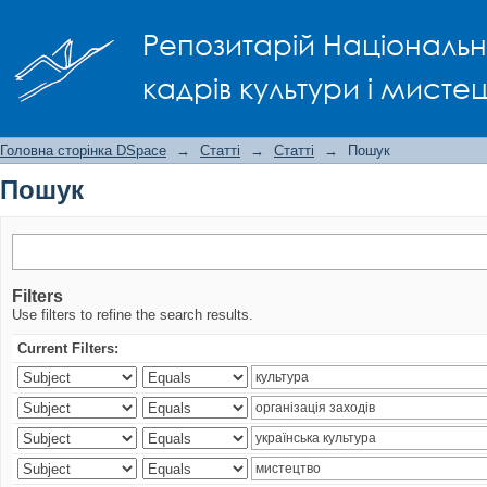
Пошук
Репозитарій Національно
кадрів культури і мисте
Головна сторінка DSpace
→
Статті
→
Статті
→
Пошук
Пошук
Filters
Use filters to refine the search results.
Current Filters: