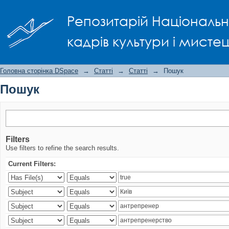
Пошук
Репозитарій Національно
кадрів культури і мисте
Головна сторінка DSpace
→
Статті
→
Статті
→
Пошук
Пошук
Filters
Use filters to refine the search results.
Current Filters: