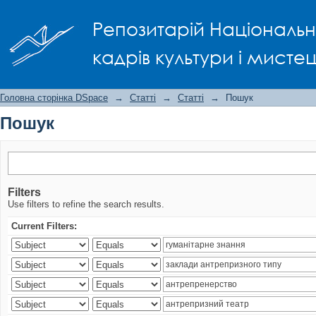
Пошук
Репозитарій Національно
кадрів культури і мисте
Головна сторінка DSpace
→
Статті
→
Статті
→
Пошук
Пошук
Filters
Use filters to refine the search results.
Current Filters: