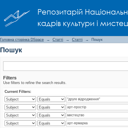
Пошук
Репозитарій Національно
кадрів культури і мисте
Головна сторінка DSpace
→
Статті
→
Статті
→
Пошук
Пошук
Filters
Use filters to refine the search results.
Current Filters: