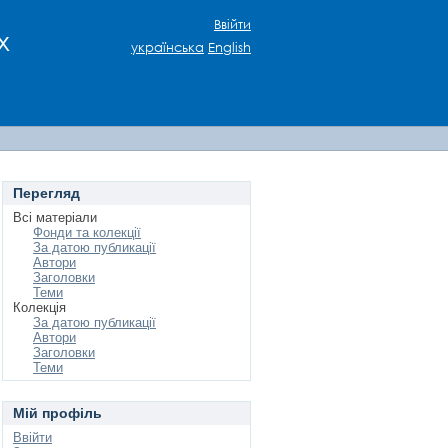
Ввійти
х
українська
English
Перегляд
Всі матеріали
Фонди та колекції
За датою публикації
Автори
Заголовки
Теми
Колекція
За датою публикації
Автори
Заголовки
Теми
Мій профіль
Ввійти