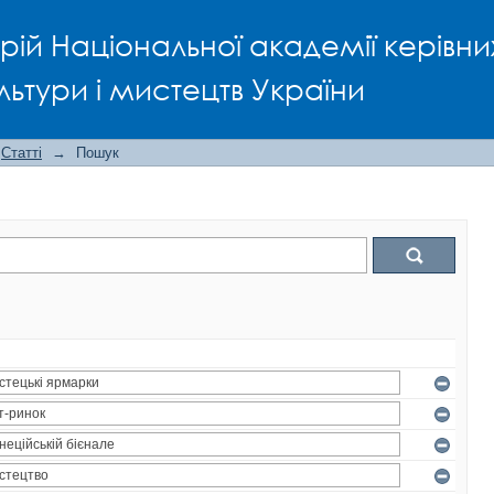
рій Національної академії керівни
льтури і мистецтв України
Статті
→
Пошук