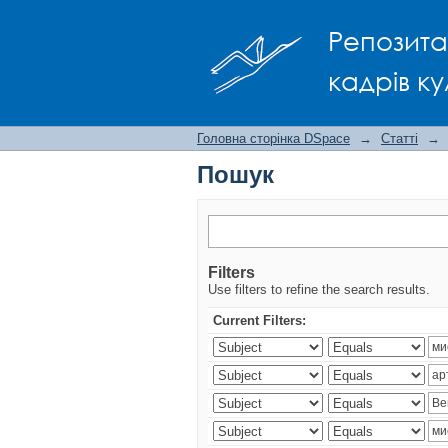
Пошук
Репозита
кадрів ку
Головна сторінка DSpace
→
Статті
→
Пошук
Filters
Use filters to refine the search results.
Current Filters: