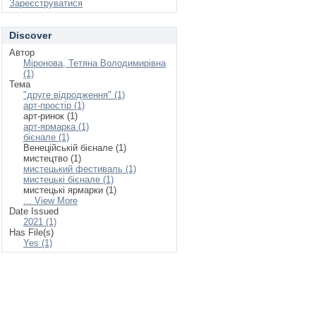
Зареєструватися
Discover
Автор
Міронова, Тетяна Володимирівна
(1)
Тема
"друге відродження" (1)
арт-простір (1)
арт-ринок (1)
арт-ярмарка (1)
бієнале (1)
Венеційській бієнале (1)
мистецтво (1)
мистецький фестиваль (1)
мистецькі бієнале (1)
мистецькі ярмарки (1)
... View More
Date Issued
2021 (1)
Has File(s)
Yes (1)