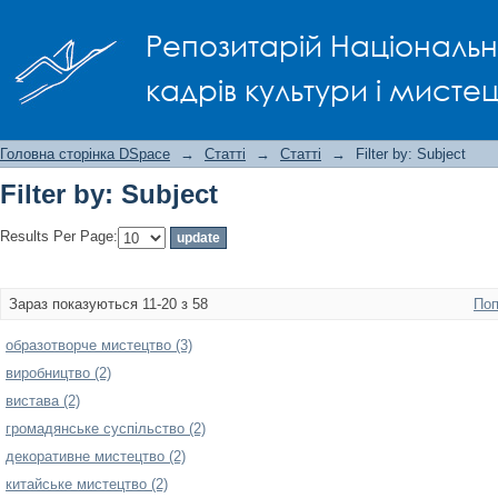
Filter by: Subject
Репозитарій Національно
кадрів культури і мисте
Головна сторінка DSpace
→
Статті
→
Статті
→
Filter by: Subject
Filter by: Subject
Results Per Page:
Зараз показуються 11-20 з 58
Поп
образотворче мистецтво (3)
виробництво (2)
вистава (2)
громадянське суспільство (2)
декоративне мистецтво (2)
китайське мистецтво (2)