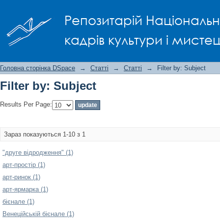
Filter by: Subject
Репозитарій Національно
кадрів культури і мисте
Головна сторінка DSpace
→
Статті
→
Статті
→
Filter by: Subject
Filter by: Subject
Results Per Page:
Зараз показуються 1-10 з 1
"друге відродження" (1)
арт-простір (1)
арт-ринок (1)
арт-ярмарка (1)
бієнале (1)
Венеційській бієнале (1)