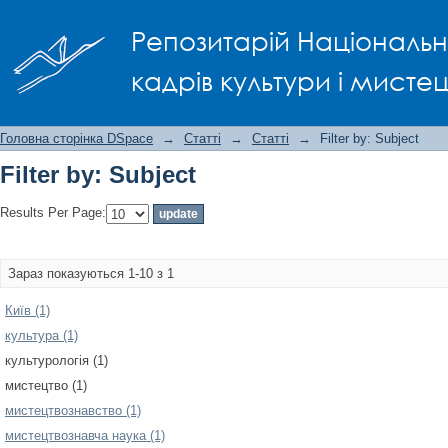
Filter by: Subject
Репозитарій Національно
кадрів культури і мисте
Головна сторінка DSpace
→
Статті
→
Статті
→
Filter by: Subject
Filter by: Subject
Results Per Page:
Зараз показуються 1-10 з 1
Київ (1)
культура (1)
культурологія (1)
мистецтво (1)
мистецтвознавство (1)
мистецтвознавча наука (1)