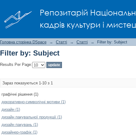
Filter by: Subject
Репозитарій Національно
кадрів культури і мисте
Головна сторінка DSpace
→
Статті
→
Статті
→
Filter by: Subject
Filter by: Subject
Results Per Page:
Зараз показуються 1-10 з 1
графічні рішення (1)
декоративно-символічні мотиви (1)
дизайн (1)
дизайн пакувальної продукції (1)
дизайн пакувань (1)
дизайнер-графік (1)