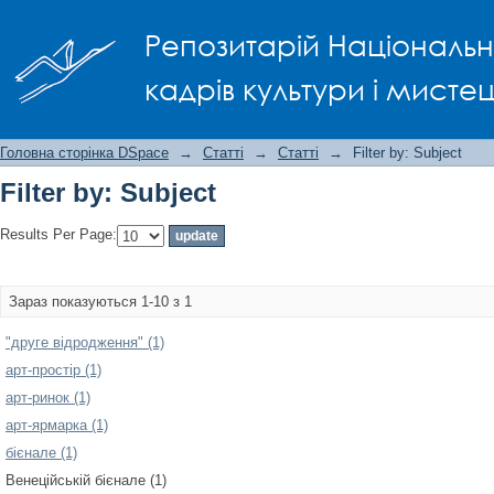
Filter by: Subject
Репозитарій Національно
кадрів культури і мисте
Головна сторінка DSpace
→
Статті
→
Статті
→
Filter by: Subject
Filter by: Subject
Results Per Page:
Зараз показуються 1-10 з 1
"друге відродження" (1)
арт-простір (1)
арт-ринок (1)
арт-ярмарка (1)
бієнале (1)
Венеційській бієнале (1)