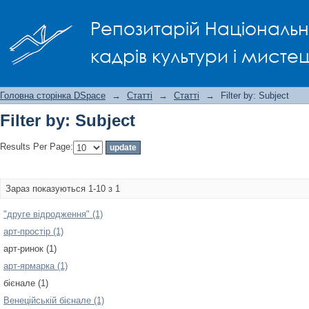
Filter by: Subject
Репозитарій Національно
кадрів культури і мисте
Головна сторінка DSpace
→
Статті
→
Статті
→
Filter by: Subject
Filter by: Subject
Results Per Page:
Зараз показуються 1-10 з 1
"друге відродження" (1)
арт-простір (1)
арт-ринок (1)
арт-ярмарка (1)
бієнале (1)
Венеційській бієнале (1)