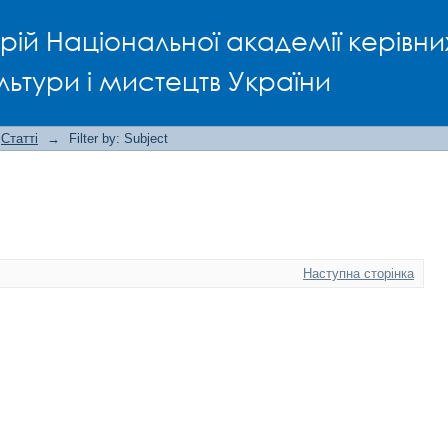
рій Національної академії керівни
льтури і мистецтв України
Статті
→
Filter by: Subject
Наступна сторінка