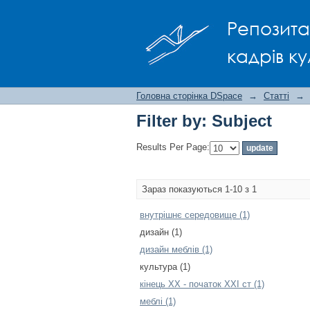
Filter by: Subject
Репозита
кадрів ку
Головна сторінка DSpace
→
Статті
→
Filter by: Subject
Results Per Page:
Зараз показуються 1-10 з 1
внутрішнє середовище (1)
дизайн (1)
дизайн меблів (1)
культура (1)
кінець ХХ - початок ХХІ ст (1)
меблі (1)