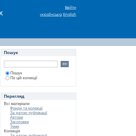
Ввійти
х
українська
English
Пошук
Пошук
По цій колекції
Перегляд
Всі матеріали
Фонди та колекції
За датою публикації
Автори
Заголовки
Теми
Колекція
За датою публикації