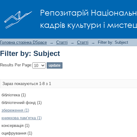
Filter by: Subject
Репозитарій Національно
кадрів культури і мисте
Головна сторінка DSpace
→
Статті
→
Статті
→
Filter by: Subject
Filter by: Subject
Results Per Page:
Зараз показуються 1-8 з 1
бібліотека (1)
бібліотечний фонд (1)
збереження (1)
книжкова пам‘ятка (1)
консервація (1)
оцифрування (1)