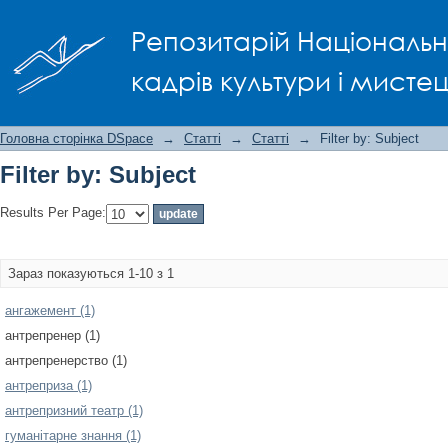
Filter by: Subject
Репозитарій Національно
кадрів культури і мисте
Головна сторінка DSpace
→
Статті
→
Статті
→
Filter by: Subject
Filter by: Subject
Results Per Page:
Зараз показуються 1-10 з 1
ангажемент (1)
антрепренер (1)
антрепренерство (1)
антреприза (1)
антрепризний театр (1)
гуманітарне знання (1)