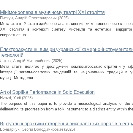
Мінімоноопера в музичному театрі ХХІ століття
Пискун, Андрій Олександрович
(
2025
)
Мета статті. У статті здійснено аналіз специфіки мінімоноопери як інн
ХХІ століття в контексті синтезу мистецтв та естетики «відкрито
спирається на ...
Електроакустичні виміри української камерно-інструментальн
технологій
Лєтов, Андрій Миколайович
(
2025
)
Мета статті полягає у дослідженні композиторських стратегій у сф
інтеграції загальносвітових тенденцій та національних традицій в ук
музиці. Методологія, ...
Art of Sopilka Performance in Solo Execution
Нvozd, Yurii
(
2025
)
The purpose of this paper is to provide a musicological analysis of the e
delineating its progression from a folk instrument to a distinct entity within t
Віртуальні практики створення виконавських образів в ест
Бондарчук, Сергій Володимирович
(
2025
)