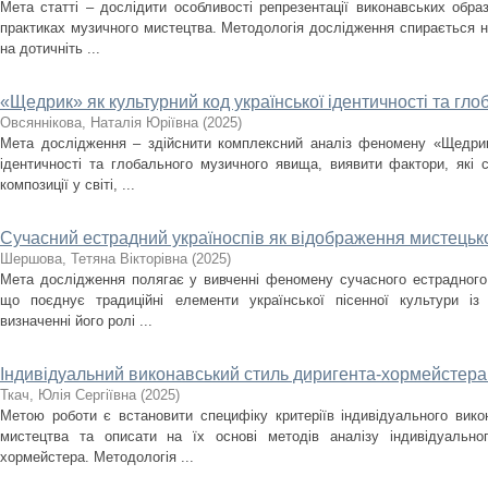
Мета статті – дослідити особливості репрезентації виконавських образ
практиках музичного мистецтва. Методологія дослідження спирається н
на дотичніть ...
«Щедрик» як культурний код української ідентичності та г
Овсяннікова, Наталія Юріївна
(
2025
)
Мета дослідження – здійснити комплексний аналіз феномену «Щедрика
ідентичності та глобального музичного явища, виявити фактори, які
композиції у світі, ...
Сучасний естрадний україноспів як відображення мистецько
Шершова, Тетяна Вікторівна
(
2025
)
Мета дослідження полягає у вивченні феномену сучасного естрадного 
що поєднує традиційні елементи української пісенної культури із
визначенні його ролі ...
Індивідуальний виконавський стиль диригента-хормейстера: 
Ткач, Юлія Сергіївна
(
2025
)
Метою роботи є встановити специфіку критеріїв індивідуального вик
мистецтва та описати на їх основі методів аналізу індивідуально
хормейстера. Методологія ...