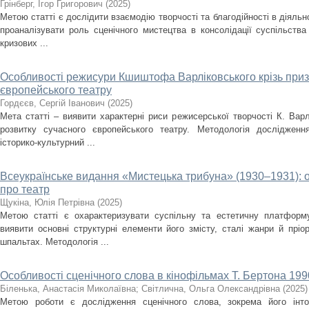
Грінберг, Ігор Григорович
(
2025
)
Метою статті є дослідити взаємодію творчості та благодійності в діяльно
проаналізувати роль сценічного мистецтва в консолідації суспільства
кризових ...
Особливості режисури Кшиштофа Варліковського крізь приз
європейського театру
Гордєєв, Сергій Іванович
(
2025
)
Мета статті – виявити характерні риси режисерської творчості К. Варл
розвитку сучасного європейського театру. Методологія дослідженн
історико-культурний ...
Всеукраїнське видання «Мистецька трибуна» (1930–1931): 
про театр
Щукіна, Юлія Петрівна
(
2025
)
Метою статті є охарактеризувати суспільну та естетичну платформ
виявити основні структурні елементи його змісту, сталі жанри й пріо
шпальтах. Методологія ...
Особливості сценічного слова в кінофільмах Т. Бертона 1990
Біленька, Анастасія Миколаївна
;
Світлична, Ольга Олександрівна
(
2025
)
Метою роботи є дослідження сценічного слова, зокрема його інто