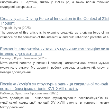
кінофільмах Т. Бертона, знятих у 1990-х рр, а також вплив готично
складової акторських ...
Creativity as a Driving Force of Innovation in the Context of 21s
Thought
Tsepukh, Iryna
(
2025
)
The purpose of this article is to examine creativity as a driving force of i
influence on the formation of the intellectual and cultural-artistic potential of s
Еволюція алгоритмічних технік у музичних композиціях як п
інтелекту до мистецтва
Смаліус, Юрій Павлович
(
2025
)
Мета статті полягає у вивченні еволюції алгоритмічних технік музичн
музичних структур. Методологія роботи включає аналітичний, структ
методи дослідження. ...
Поспівка / сузір’я як структурна одиниця сакральної монодії
нотолінійних ірмологіонів XVI–XVIII століть
Рябінець, Христина Ярославівна
(
2025
)
Мета дослідження – виявлення функціонування поспівок/сузір’їв як
української сакральної монодії XVI-XVIII cтоліть в контексті музи
Методологічною ...