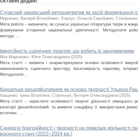
Останні додані
Сучасний український ретродетектив як засіб формування іс
Марченко, Валерій Віталійович
;
Ховпун, Олексій Сергійович
;
Степаненко
Мета роботи – визначити, як сучасні українські літературні твори в жан
формування історичної національної ідентичності. Методологія роб
методи; ...
Імерсійність сценічних практик: що робить їх занурюючими
Мох-Марінковіч, Юлія Олександрівна
(
2025
)
Мета статті – виявити і охарактеризувати основні особливості імерсі
невизначеність сценічного простору, багатомірність наративу, інтера
Методологія ...
Концепція gesamtkunstwerk як основа творчості Ульріха Ра
Іващенко, Ірина Віталіївна
;
Стрельчук, Вікторія Олександрівна
(
2025
)
Мета статті – окреслити особливості творчої діяльності німецького 
категорії gesamtkunstwerk та виявити специфіку її використання режи
естетики. ...
Синергія благодійності і творчості на прикладі діяльності т
воєнного стану (2022–2024 рр.)