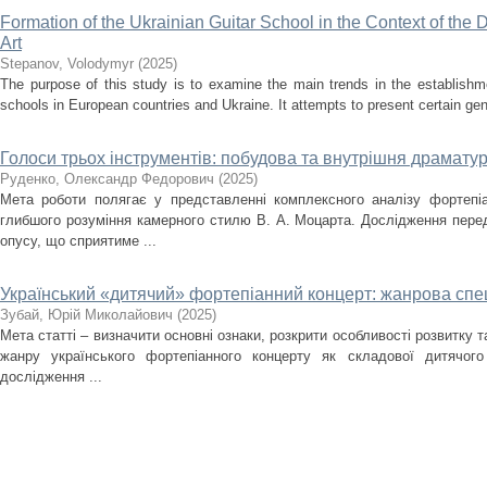
Formation of the Ukrainian Guitar School in the Context of the
Art
Stepanov, Volodymyr
(
2025
)
The purpose of this study is to examine the main trends in the establishm
schools in European countries and Ukraine. It attempts to present certain gener
Голоси трьох інструментів: побудова та внутрішня драматург
Руденко, Олександр Федорович
(
2025
)
Мета роботи полягає у представленні комплексного аналізу фортепіа
глибшого розуміння камерного стилю В. А. Моцарта. Дослідження перед
опусу, що сприятиме ...
Український «дитячий» фортепіанний концерт: жанрова спец
Зубай, Юрій Миколайович
(
2025
)
Мета статті – визначити основні ознаки, розкрити особливості розвитку 
жанру українського фортепіанного концерту як складової дитячого
дослідження ...