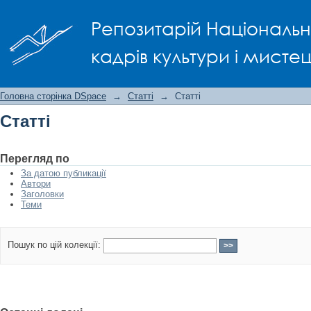
Статті
Репозитарій Національно
кадрів культури і мисте
Головна сторінка DSpace
→
Статті
→
Статті
Статті
Перегляд по
За датою публикації
Автори
Заголовки
Теми
Пошук по цій колекції: