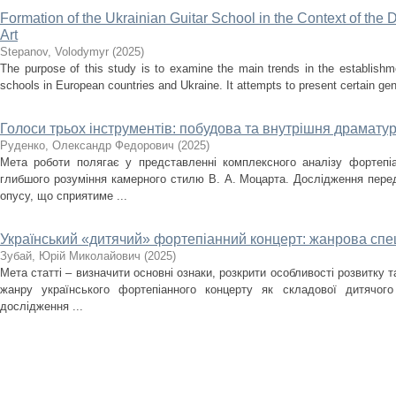
Formation of the Ukrainian Guitar School in the Context of the
Art
Stepanov, Volodymyr
(
2025
)
The purpose of this study is to examine the main trends in the establishm
schools in European countries and Ukraine. It attempts to present certain gener
Голоси трьох інструментів: побудова та внутрішня драматург
Руденко, Олександр Федорович
(
2025
)
Мета роботи полягає у представленні комплексного аналізу фортепіа
глибшого розуміння камерного стилю В. А. Моцарта. Дослідження перед
опусу, що сприятиме ...
Український «дитячий» фортепіанний концерт: жанрова спец
Зубай, Юрій Миколайович
(
2025
)
Мета статті – визначити основні ознаки, розкрити особливості розвитку 
жанру українського фортепіанного концерту як складової дитячого
дослідження ...