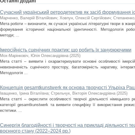
Останні додані
Сучасний український ретродетектив як засіб формування іс
Марченко, Валерій Віталійович
;
Ховпун, Олексій Сергійович
;
Степаненко
Мета роботи – визначити, як сучасні українські літературні твори в жан
формування історичної національної ідентичності. Методологія роб
методи; ...
Імерсійність сценічних практик: що робить їх занурюючими
Мох-Марінковіч, Юлія Олександрівна
(
2025
)
Мета статті – виявити і охарактеризувати основні особливості імерсі
невизначеність сценічного простору, багатомірність наративу, інтера
Методологія ...
Концепція gesamtkunstwerk як основа творчості Ульріха Ра
Іващенко, Ірина Віталіївна
;
Стрельчук, Вікторія Олександрівна
(
2025
)
Мета статті – окреслити особливості творчої діяльності німецького 
категорії gesamtkunstwerk та виявити специфіку її використання режи
естетики. ...
Синергія благодійності і творчості на прикладі діяльності т
воєнного стану (2022–2024 рр.)