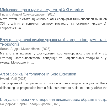
Мінімоноопера в музичному театрі ХХІ століття
Пискун, Андрій Олександрович
(
2025
)
Мета статті. У статті здійснено аналіз специфіки мінімоноопери як інн
ХХІ століття в контексті синтезу мистецтв та естетики «відкрито
спирається на ...
Електроакустичні виміри української камерно-інструментальн
технологій
Лєтов, Андрій Миколайович
(
2025
)
Мета статті полягає у дослідженні композиторських стратегій у сф
інтеграції загальносвітових тенденцій та національних традицій в ук
музиці. Методологія, ...
Art of Sopilka Performance in Solo Execution
Нvozd, Yurii
(
2025
)
The purpose of this paper is to provide a musicological analysis of the e
delineating its progression from a folk instrument to a distinct entity within t
Віртуальні практики створення виконавських образів в ест
Бондарчук, Сергій Володимирович
(
2025
)