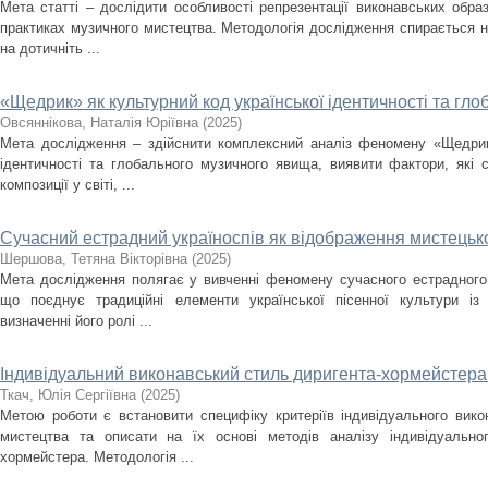
Мета статті – дослідити особливості репрезентації виконавських образ
практиках музичного мистецтва. Методологія дослідження спирається н
на дотичніть ...
«Щедрик» як культурний код української ідентичності та г
Овсяннікова, Наталія Юріївна
(
2025
)
Мета дослідження – здійснити комплексний аналіз феномену «Щедрика
ідентичності та глобального музичного явища, виявити фактори, які
композиції у світі, ...
Сучасний естрадний україноспів як відображення мистецько
Шершова, Тетяна Вікторівна
(
2025
)
Мета дослідження полягає у вивченні феномену сучасного естрадного 
що поєднує традиційні елементи української пісенної культури із
визначенні його ролі ...
Індивідуальний виконавський стиль диригента-хормейстера: 
Ткач, Юлія Сергіївна
(
2025
)
Метою роботи є встановити специфіку критеріїв індивідуального вик
мистецтва та описати на їх основі методів аналізу індивідуально
хормейстера. Методологія ...