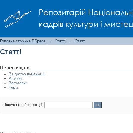
Статті
Репозитарій Національно
кадрів культури і мисте
Головна сторінка DSpace
→
Статті
→
Статті
Статті
Перегляд по
За датою публикації
Автори
Заголовки
Теми
Пошук по цій колекції: