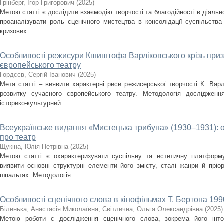
Грінберг, Ігор Григорович
(
2025
)
Метою статті є дослідити взаємодію творчості та благодійності в діяльно
проаналізувати роль сценічного мистецтва в консолідації суспільства
кризових ...
Особливості режисури Кшиштофа Варліковського крізь приз
європейського театру
Гордєєв, Сергій Іванович
(
2025
)
Мета статті – виявити характерні риси режисерської творчості К. Варл
розвитку сучасного європейського театру. Методологія дослідженн
історико-культурний ...
Всеукраїнське видання «Мистецька трибуна» (1930–1931): 
про театр
Щукіна, Юлія Петрівна
(
2025
)
Метою статті є охарактеризувати суспільну та естетичну платформ
виявити основні структурні елементи його змісту, сталі жанри й пріо
шпальтах. Методологія ...
Особливості сценічного слова в кінофільмах Т. Бертона 1990
Біленька, Анастасія Миколаївна
;
Світлична, Ольга Олександрівна
(
2025
)
Метою роботи є дослідження сценічного слова, зокрема його інто