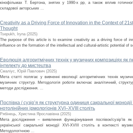
кінофільмах Т. Бертона, знятих у 1990-х рр, а також вплив готично
складової акторських ...
Creativity as a Driving Force of Innovation in the Context of 21s
Thought
Tsepukh, Iryna
(
2025
)
The purpose of this article is to examine creativity as a driving force of i
influence on the formation of the intellectual and cultural-artistic potential of s
Еволюція алгоритмічних технік у музичних композиціях як п
інтелекту до мистецтва
Смаліус, Юрій Павлович
(
2025
)
Мета статті полягає у вивченні еволюції алгоритмічних технік музичн
музичних структур. Методологія роботи включає аналітичний, структ
методи дослідження. ...
Поспівка / сузір’я як структурна одиниця сакральної монодії
нотолінійних ірмологіонів XVI–XVIII століть
Рябінець, Христина Ярославівна
(
2025
)
Мета дослідження – виявлення функціонування поспівок/сузір’їв як
української сакральної монодії XVI-XVIII cтоліть в контексті музи
Методологічною ...