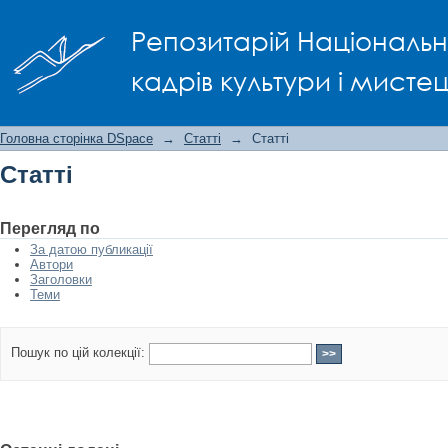
Статті
Репозитарій Національно
кадрів культури і мисте
Головна сторінка DSpace
→
Статті
→
Статті
Статті
Перегляд по
За датою публикації
Автори
Заголовки
Теми
Пошук по цій колекції: