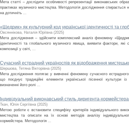
Мета статті – дослідити особливості репрезентації виконавських образ
практиках музичного мистецтва. Методологія дослідження спирається н
на дотичніть ...
«Щедрик» як культурний код української ідентичності та г
Овсяннікова, Наталія Юріївна
(
2025
)
Мета дослідження – здійснити комплексний аналіз феномену «Щедрика
ідентичності та глобального музичного явища, виявити фактори, які
композиції у світі, ...
Сучасний естрадний україноспів як відображення мистецько
Шершова, Тетяна Вікторівна
(
2025
)
Мета дослідження полягає у вивченні феномену сучасного естрадного 
що поєднує традиційні елементи української пісенної культури із
визначенні його ролі ...
Індивідуальний виконавський стиль диригента-хормейстера: 
Ткач, Юлія Сергіївна
(
2025
)
Метою роботи є встановити специфіку критеріїв індивідуального вик
мистецтва та описати на їх основі методів аналізу індивідуально
хормейстера. Методологія ...