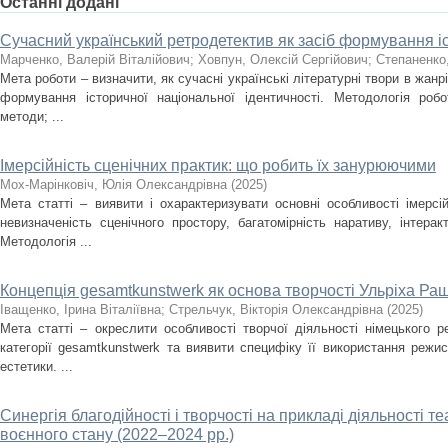
Останні додані
Сучасний український ретродетектив як засіб формування іс
Марченко, Валерій Віталійович
;
Ховпун, Олексій Сергійович
;
Степаненко
Мета роботи – визначити, як сучасні українські літературні твори в жан
формування історичної національної ідентичності. Методологія роб
методи; ...
Імерсійність сценічних практик: що робить їх занурюючими
Мох-Марінковіч, Юлія Олександрівна
(
2025
)
Мета статті – виявити і охарактеризувати основні особливості імерсі
невизначеність сценічного простору, багатомірність наративу, інтера
Методологія ...
Концепція gesamtkunstwerk як основа творчості Ульріха Ра
Іващенко, Ірина Віталіївна
;
Стрельчук, Вікторія Олександрівна
(
2025
)
Мета статті – окреслити особливості творчої діяльності німецького 
категорії gesamtkunstwerk та виявити специфіку її використання режи
естетики. ...
Синергія благодійності і творчості на прикладі діяльності т
воєнного стану (2022–2024 рр.)