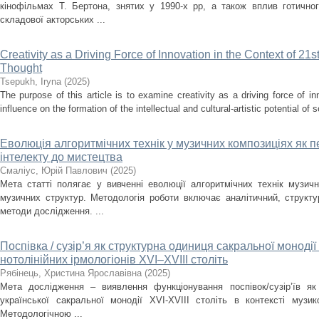
кінофільмах Т. Бертона, знятих у 1990-х рр, а також вплив готично
складової акторських ...
Creativity as a Driving Force of Innovation in the Context of 21s
Thought
Tsepukh, Iryna
(
2025
)
The purpose of this article is to examine creativity as a driving force of i
influence on the formation of the intellectual and cultural-artistic potential of s
Еволюція алгоритмічних технік у музичних композиціях як п
інтелекту до мистецтва
Смаліус, Юрій Павлович
(
2025
)
Мета статті полягає у вивченні еволюції алгоритмічних технік музичн
музичних структур. Методологія роботи включає аналітичний, структ
методи дослідження. ...
Поспівка / сузір’я як структурна одиниця сакральної монодії
нотолінійних ірмологіонів XVI–XVIII століть
Рябінець, Христина Ярославівна
(
2025
)
Мета дослідження – виявлення функціонування поспівок/сузір’їв як
української сакральної монодії XVI-XVIII cтоліть в контексті музи
Методологічною ...