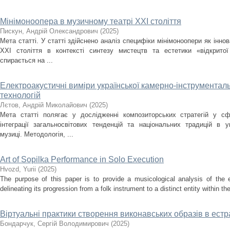
Мінімоноопера в музичному театрі ХХІ століття
Пискун, Андрій Олександрович
(
2025
)
Мета статті. У статті здійснено аналіз специфіки мінімоноопери як інн
ХХІ століття в контексті синтезу мистецтв та естетики «відкрито
спирається на ...
Електроакустичні виміри української камерно-інструментальн
технологій
Лєтов, Андрій Миколайович
(
2025
)
Мета статті полягає у дослідженні композиторських стратегій у сф
інтеграції загальносвітових тенденцій та національних традицій в ук
музиці. Методологія, ...
Art of Sopilka Performance in Solo Execution
Нvozd, Yurii
(
2025
)
The purpose of this paper is to provide a musicological analysis of the e
delineating its progression from a folk instrument to a distinct entity within t
Віртуальні практики створення виконавських образів в ест
Бондарчук, Сергій Володимирович
(
2025
)