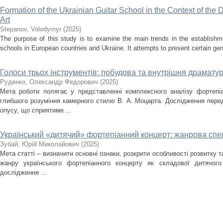
Formation of the Ukrainian Guitar School in the Context of the
Art
Stepanov, Volodymyr
(
2025
)
The purpose of this study is to examine the main trends in the establishm
schools in European countries and Ukraine. It attempts to present certain gener
Голоси трьох інструментів: побудова та внутрішня драматург
Руденко, Олександр Федорович
(
2025
)
Мета роботи полягає у представленні комплексного аналізу фортепіа
глибшого розуміння камерного стилю В. А. Моцарта. Дослідження перед
опусу, що сприятиме ...
Український «дитячий» фортепіанний концерт: жанрова спец
Зубай, Юрій Миколайович
(
2025
)
Мета статті – визначити основні ознаки, розкрити особливості розвитку 
жанру українського фортепіанного концерту як складової дитячого
дослідження ...