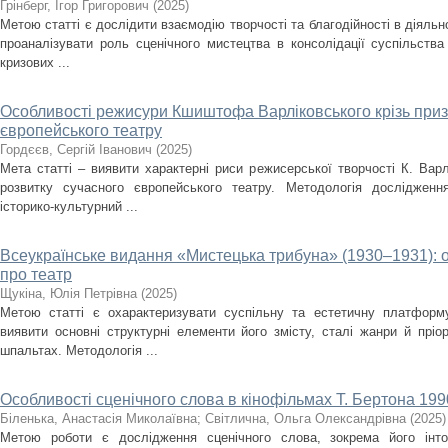
Грінберг, Ігор Григорович
(
2025
)
Метою статті є дослідити взаємодію творчості та благодійності в діяльно
проаналізувати роль сценічного мистецтва в консолідації суспільства
кризових ...
Особливості режисури Кшиштофа Варліковського крізь приз
європейського театру
Гордєєв, Сергій Іванович
(
2025
)
Мета статті – виявити характерні риси режисерської творчості К. Варл
розвитку сучасного європейського театру. Методологія дослідженн
історико-культурний ...
Всеукраїнське видання «Мистецька трибуна» (1930–1931): 
про театр
Щукіна, Юлія Петрівна
(
2025
)
Метою статті є охарактеризувати суспільну та естетичну платформ
виявити основні структурні елементи його змісту, сталі жанри й пріо
шпальтах. Методологія ...
Особливості сценічного слова в кінофільмах Т. Бертона 1990
Біленька, Анастасія Миколаївна
;
Світлична, Ольга Олександрівна
(
2025
)
Метою роботи є дослідження сценічного слова, зокрема його інто