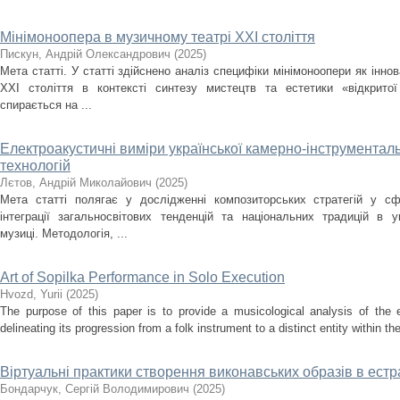
Мінімоноопера в музичному театрі ХХІ століття
Пискун, Андрій Олександрович
(
2025
)
Мета статті. У статті здійснено аналіз специфіки мінімоноопери як інн
ХХІ століття в контексті синтезу мистецтв та естетики «відкрито
спирається на ...
Електроакустичні виміри української камерно-інструментальн
технологій
Лєтов, Андрій Миколайович
(
2025
)
Мета статті полягає у дослідженні композиторських стратегій у сф
інтеграції загальносвітових тенденцій та національних традицій в ук
музиці. Методологія, ...
Art of Sopilka Performance in Solo Execution
Нvozd, Yurii
(
2025
)
The purpose of this paper is to provide a musicological analysis of the e
delineating its progression from a folk instrument to a distinct entity within t
Віртуальні практики створення виконавських образів в ест
Бондарчук, Сергій Володимирович
(
2025
)