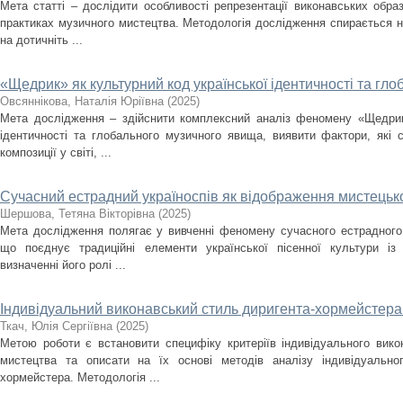
Мета статті – дослідити особливості репрезентації виконавських образ
практиках музичного мистецтва. Методологія дослідження спирається н
на дотичніть ...
«Щедрик» як культурний код української ідентичності та г
Овсяннікова, Наталія Юріївна
(
2025
)
Мета дослідження – здійснити комплексний аналіз феномену «Щедрика
ідентичності та глобального музичного явища, виявити фактори, які
композиції у світі, ...
Сучасний естрадний україноспів як відображення мистецько
Шершова, Тетяна Вікторівна
(
2025
)
Мета дослідження полягає у вивченні феномену сучасного естрадного 
що поєднує традиційні елементи української пісенної культури із
визначенні його ролі ...
Індивідуальний виконавський стиль диригента-хормейстера: 
Ткач, Юлія Сергіївна
(
2025
)
Метою роботи є встановити специфіку критеріїв індивідуального вик
мистецтва та описати на їх основі методів аналізу індивідуально
хормейстера. Методологія ...