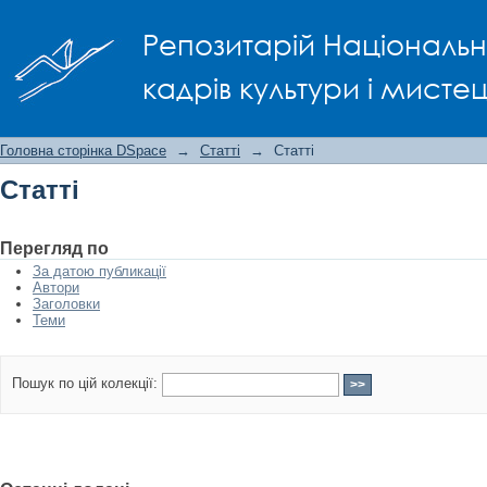
Статті
Репозитарій Національно
кадрів культури і мисте
Головна сторінка DSpace
→
Статті
→
Статті
Статті
Перегляд по
За датою публикації
Автори
Заголовки
Теми
Пошук по цій колекції: