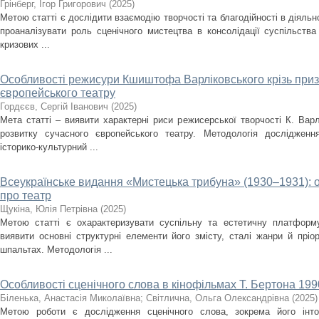
Грінберг, Ігор Григорович
(
2025
)
Метою статті є дослідити взаємодію творчості та благодійності в діяльно
проаналізувати роль сценічного мистецтва в консолідації суспільства
кризових ...
Особливості режисури Кшиштофа Варліковського крізь приз
європейського театру
Гордєєв, Сергій Іванович
(
2025
)
Мета статті – виявити характерні риси режисерської творчості К. Варл
розвитку сучасного європейського театру. Методологія дослідженн
історико-культурний ...
Всеукраїнське видання «Мистецька трибуна» (1930–1931): 
про театр
Щукіна, Юлія Петрівна
(
2025
)
Метою статті є охарактеризувати суспільну та естетичну платформ
виявити основні структурні елементи його змісту, сталі жанри й пріо
шпальтах. Методологія ...
Особливості сценічного слова в кінофільмах Т. Бертона 1990
Біленька, Анастасія Миколаївна
;
Світлична, Ольга Олександрівна
(
2025
)
Метою роботи є дослідження сценічного слова, зокрема його інто