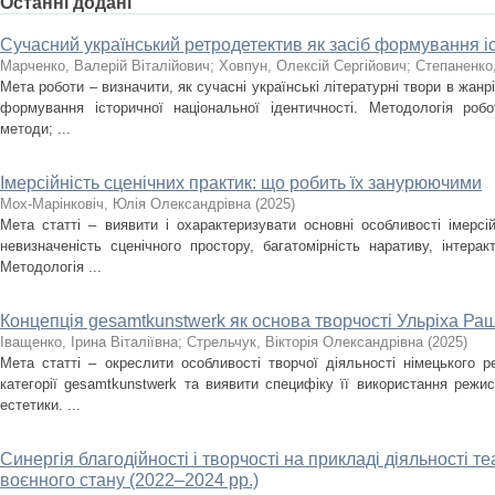
Останні додані
Сучасний український ретродетектив як засіб формування іс
Марченко, Валерій Віталійович
;
Ховпун, Олексій Сергійович
;
Степаненко
Мета роботи – визначити, як сучасні українські літературні твори в жан
формування історичної національної ідентичності. Методологія роб
методи; ...
Імерсійність сценічних практик: що робить їх занурюючими
Мох-Марінковіч, Юлія Олександрівна
(
2025
)
Мета статті – виявити і охарактеризувати основні особливості імерсі
невизначеність сценічного простору, багатомірність наративу, інтера
Методологія ...
Концепція gesamtkunstwerk як основа творчості Ульріха Ра
Іващенко, Ірина Віталіївна
;
Стрельчук, Вікторія Олександрівна
(
2025
)
Мета статті – окреслити особливості творчої діяльності німецького 
категорії gesamtkunstwerk та виявити специфіку її використання режи
естетики. ...
Синергія благодійності і творчості на прикладі діяльності т
воєнного стану (2022–2024 рр.)