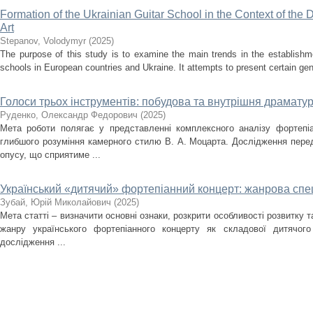
Formation of the Ukrainian Guitar School in the Context of the
Art
Stepanov, Volodymyr
(
2025
)
The purpose of this study is to examine the main trends in the establishm
schools in European countries and Ukraine. It attempts to present certain gener
Голоси трьох інструментів: побудова та внутрішня драматург
Руденко, Олександр Федорович
(
2025
)
Мета роботи полягає у представленні комплексного аналізу фортепіа
глибшого розуміння камерного стилю В. А. Моцарта. Дослідження перед
опусу, що сприятиме ...
Український «дитячий» фортепіанний концерт: жанрова спец
Зубай, Юрій Миколайович
(
2025
)
Мета статті – визначити основні ознаки, розкрити особливості розвитку 
жанру українського фортепіанного концерту як складової дитячого
дослідження ...