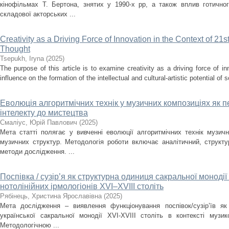
кінофільмах Т. Бертона, знятих у 1990-х рр, а також вплив готично
складової акторських ...
Creativity as a Driving Force of Innovation in the Context of 21s
Thought
Tsepukh, Iryna
(
2025
)
The purpose of this article is to examine creativity as a driving force of i
influence on the formation of the intellectual and cultural-artistic potential of s
Еволюція алгоритмічних технік у музичних композиціях як п
інтелекту до мистецтва
Смаліус, Юрій Павлович
(
2025
)
Мета статті полягає у вивченні еволюції алгоритмічних технік музичн
музичних структур. Методологія роботи включає аналітичний, структ
методи дослідження. ...
Поспівка / сузір’я як структурна одиниця сакральної монодії
нотолінійних ірмологіонів XVI–XVIII століть
Рябінець, Христина Ярославівна
(
2025
)
Мета дослідження – виявлення функціонування поспівок/сузір’їв як
української сакральної монодії XVI-XVIII cтоліть в контексті музи
Методологічною ...