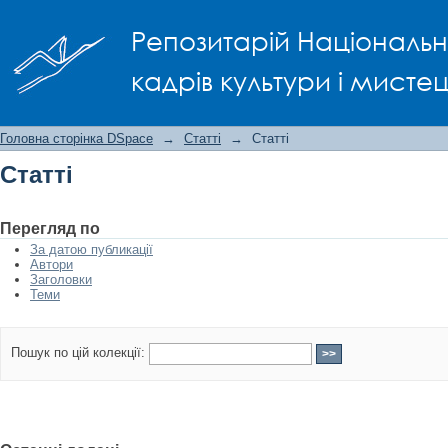
Статті
Репозитарій Національно
кадрів культури і мисте
Головна сторінка DSpace
→
Статті
→
Статті
Статті
Перегляд по
За датою публикації
Автори
Заголовки
Теми
Пошук по цій колекції: