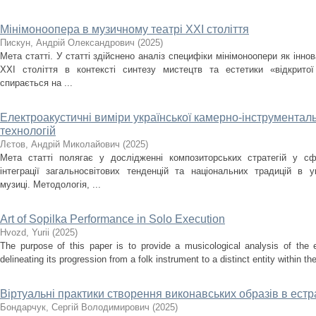
Мінімоноопера в музичному театрі ХХІ століття
Пискун, Андрій Олександрович
(
2025
)
Мета статті. У статті здійснено аналіз специфіки мінімоноопери як інн
ХХІ століття в контексті синтезу мистецтв та естетики «відкрито
спирається на ...
Електроакустичні виміри української камерно-інструментальн
технологій
Лєтов, Андрій Миколайович
(
2025
)
Мета статті полягає у дослідженні композиторських стратегій у сф
інтеграції загальносвітових тенденцій та національних традицій в ук
музиці. Методологія, ...
Art of Sopilka Performance in Solo Execution
Нvozd, Yurii
(
2025
)
The purpose of this paper is to provide a musicological analysis of the e
delineating its progression from a folk instrument to a distinct entity within t
Віртуальні практики створення виконавських образів в ест
Бондарчук, Сергій Володимирович
(
2025
)