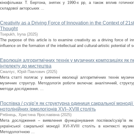
кінофільмах Т. Бертона, знятих у 1990-х рр, а також вплив готично
складової акторських ...
Creativity as a Driving Force of Innovation in the Context of 21s
Thought
Tsepukh, Iryna
(
2025
)
The purpose of this article is to examine creativity as a driving force of i
influence on the formation of the intellectual and cultural-artistic potential of s
Еволюція алгоритмічних технік у музичних композиціях як п
інтелекту до мистецтва
Смаліус, Юрій Павлович
(
2025
)
Мета статті полягає у вивченні еволюції алгоритмічних технік музичн
музичних структур. Методологія роботи включає аналітичний, структ
методи дослідження. ...
Поспівка / сузір’я як структурна одиниця сакральної монодії
нотолінійних ірмологіонів XVI–XVIII століть
Рябінець, Христина Ярославівна
(
2025
)
Мета дослідження – виявлення функціонування поспівок/сузір’їв як
української сакральної монодії XVI-XVIII cтоліть в контексті музи
Методологічною ...