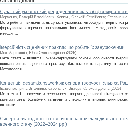
Останні додані
Сучасний український ретродетектив як засіб формування іс
Марченко, Валерій Віталійович
;
Ховпун, Олексій Сергійович
;
Степаненко
Мета роботи – визначити, як сучасні українські літературні твори в жан
формування історичної національної ідентичності. Методологія роб
методи; ...
Імерсійність сценічних практик: що робить їх занурюючими
Мох-Марінковіч, Юлія Олександрівна
(
2025
)
Мета статті – виявити і охарактеризувати основні особливості імерсі
невизначеність сценічного простору, багатомірність наративу, інтера
Методологія ...
Концепція gesamtkunstwerk як основа творчості Ульріха Ра
Іващенко, Ірина Віталіївна
;
Стрельчук, Вікторія Олександрівна
(
2025
)
Мета статті – окреслити особливості творчої діяльності німецького 
категорії gesamtkunstwerk та виявити специфіку її використання режи
естетики. ...
Синергія благодійності і творчості на прикладі діяльності т
воєнного стану (2022–2024 рр.)