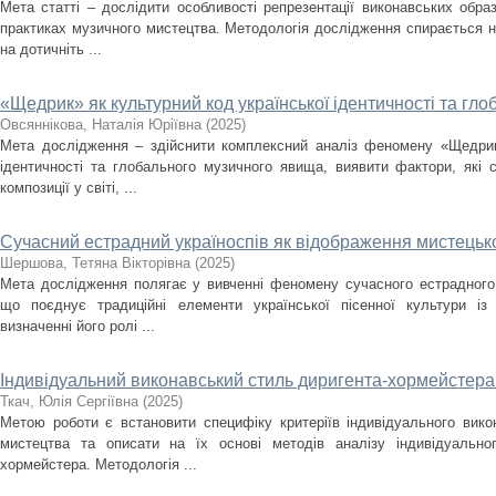
Мета статті – дослідити особливості репрезентації виконавських образ
практиках музичного мистецтва. Методологія дослідження спирається н
на дотичніть ...
«Щедрик» як культурний код української ідентичності та г
Овсяннікова, Наталія Юріївна
(
2025
)
Мета дослідження – здійснити комплексний аналіз феномену «Щедрика
ідентичності та глобального музичного явища, виявити фактори, які
композиції у світі, ...
Сучасний естрадний україноспів як відображення мистецько
Шершова, Тетяна Вікторівна
(
2025
)
Мета дослідження полягає у вивченні феномену сучасного естрадного 
що поєднує традиційні елементи української пісенної культури із
визначенні його ролі ...
Індивідуальний виконавський стиль диригента-хормейстера: 
Ткач, Юлія Сергіївна
(
2025
)
Метою роботи є встановити специфіку критеріїв індивідуального вик
мистецтва та описати на їх основі методів аналізу індивідуально
хормейстера. Методологія ...