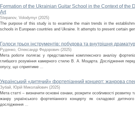
Formation of the Ukrainian Guitar School in the Context of the
Art
Stepanov, Volodymyr
(
2025
)
The purpose of this study is to examine the main trends in the establishm
schools in European countries and Ukraine. It attempts to present certain gener
Голоси трьох інструментів: побудова та внутрішня драматург
Руденко, Олександр Федорович
(
2025
)
Мета роботи полягає у представленні комплексного аналізу фортепіа
глибшого розуміння камерного стилю В. А. Моцарта. Дослідження перед
опусу, що сприятиме ...
Український «дитячий» фортепіанний концерт: жанрова спец
Зубай, Юрій Миколайович
(
2025
)
Мета статті – визначити основні ознаки, розкрити особливості розвитку 
жанру українського фортепіанного концерту як складової дитячого
дослідження ...