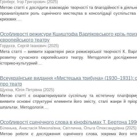
Грінберг, Ігор Григорович
(
2025
)
Метою статті є дослідити взаємодію творчості та благодійності в діяльно
проаналізувати роль сценічного мистецтва в консолідації суспільства
кризових ...
Особливості режисури Кшиштофа Варліковського крізь приз
європейського театру
Гордєєв, Сергій Іванович
(
2025
)
Мета статті – виявити характерні риси режисерської творчості К. Варл
розвитку сучасного європейського театру. Методологія дослідженн
історико-культурний ...
Всеукраїнське видання «Мистецька трибуна» (1930–1931): 
про театр
Щукіна, Юлія Петрівна
(
2025
)
Метою статті є охарактеризувати суспільну та естетичну платформ
виявити основні структурні елементи його змісту, сталі жанри й пріо
шпальтах. Методологія ...
Особливості сценічного слова в кінофільмах Т. Бертона 1990
Біленька, Анастасія Миколаївна
;
Світлична, Ольга Олександрівна
(
2025
)
Метою роботи є дослідження сценічного слова, зокрема його інто