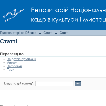
Статті
Репозитарій Національно
кадрів культури і мисте
Головна сторінка DSpace
→
Статті
→
Статті
Статті
Перегляд по
За датою публикації
Автори
Заголовки
Теми
Пошук по цій колекції: