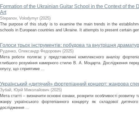
Formation of the Ukrainian Guitar School in the Context of the
Art
Stepanov, Volodymyr
(
2025
)
The purpose of this study is to examine the main trends in the establishm
schools in European countries and Ukraine. It attempts to present certain gener
Голоси трьох інструментів: побудова та внутрішня драматург
Руденко, Олександр Федорович
(
2025
)
Мета роботи полягає у представленні комплексного аналізу фортепіа
глибшого розуміння камерного стилю В. А. Моцарта. Дослідження перед
опусу, що сприятиме ...
Український «дитячий» фортепіанний концерт: жанрова спец
Зубай, Юрій Миколайович
(
2025
)
Мета статті – визначити основні ознаки, розкрити особливості розвитку 
жанру українського фортепіанного концерту як складової дитячого
дослідження ...