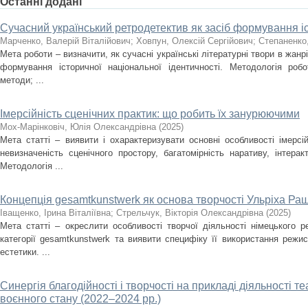
Останні додані
Сучасний український ретродетектив як засіб формування іс
Марченко, Валерій Віталійович
;
Ховпун, Олексій Сергійович
;
Степаненко
Мета роботи – визначити, як сучасні українські літературні твори в жан
формування історичної національної ідентичності. Методологія роб
методи; ...
Імерсійність сценічних практик: що робить їх занурюючими
Мох-Марінковіч, Юлія Олександрівна
(
2025
)
Мета статті – виявити і охарактеризувати основні особливості імерсі
невизначеність сценічного простору, багатомірність наративу, інтера
Методологія ...
Концепція gesamtkunstwerk як основа творчості Ульріха Ра
Іващенко, Ірина Віталіївна
;
Стрельчук, Вікторія Олександрівна
(
2025
)
Мета статті – окреслити особливості творчої діяльності німецького 
категорії gesamtkunstwerk та виявити специфіку її використання режи
естетики. ...
Синергія благодійності і творчості на прикладі діяльності т
воєнного стану (2022–2024 рр.)