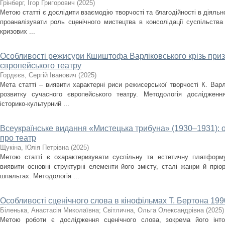
Грінберг, Ігор Григорович
(
2025
)
Метою статті є дослідити взаємодію творчості та благодійності в діяльно
проаналізувати роль сценічного мистецтва в консолідації суспільства
кризових ...
Особливості режисури Кшиштофа Варліковського крізь приз
європейського театру
Гордєєв, Сергій Іванович
(
2025
)
Мета статті – виявити характерні риси режисерської творчості К. Варл
розвитку сучасного європейського театру. Методологія дослідженн
історико-культурний ...
Всеукраїнське видання «Мистецька трибуна» (1930–1931): 
про театр
Щукіна, Юлія Петрівна
(
2025
)
Метою статті є охарактеризувати суспільну та естетичну платформ
виявити основні структурні елементи його змісту, сталі жанри й пріо
шпальтах. Методологія ...
Особливості сценічного слова в кінофільмах Т. Бертона 1990
Біленька, Анастасія Миколаївна
;
Світлична, Ольга Олександрівна
(
2025
)
Метою роботи є дослідження сценічного слова, зокрема його інто