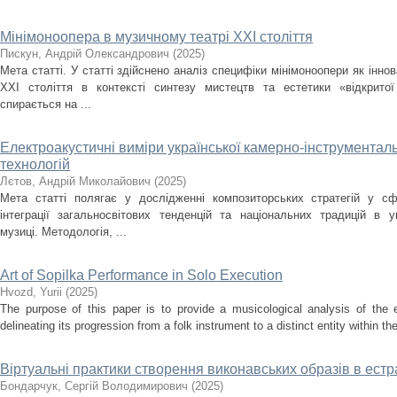
Мінімоноопера в музичному театрі ХХІ століття
Пискун, Андрій Олександрович
(
2025
)
Мета статті. У статті здійснено аналіз специфіки мінімоноопери як інн
ХХІ століття в контексті синтезу мистецтв та естетики «відкрито
спирається на ...
Електроакустичні виміри української камерно-інструментальн
технологій
Лєтов, Андрій Миколайович
(
2025
)
Мета статті полягає у дослідженні композиторських стратегій у сф
інтеграції загальносвітових тенденцій та національних традицій в ук
музиці. Методологія, ...
Art of Sopilka Performance in Solo Execution
Нvozd, Yurii
(
2025
)
The purpose of this paper is to provide a musicological analysis of the e
delineating its progression from a folk instrument to a distinct entity within t
Віртуальні практики створення виконавських образів в ест
Бондарчук, Сергій Володимирович
(
2025
)