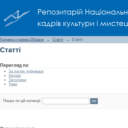
Статті
Репозитарій Національно
кадрів культури і мисте
Головна сторінка DSpace
→
Статті
→
Статті
Статті
Перегляд по
За датою публикації
Автори
Заголовки
Теми
Пошук по цій колекції: