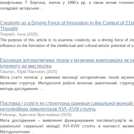
кінофільмах Т. Бертона, знятих у 1990-х рр, а також вплив готично
складової акторських ...
Creativity as a Driving Force of Innovation in the Context of 21s
Thought
Tsepukh, Iryna
(
2025
)
The purpose of this article is to examine creativity as a driving force of i
influence on the formation of the intellectual and cultural-artistic potential of s
Еволюція алгоритмічних технік у музичних композиціях як п
інтелекту до мистецтва
Смаліус, Юрій Павлович
(
2025
)
Мета статті полягає у вивченні еволюції алгоритмічних технік музичн
музичних структур. Методологія роботи включає аналітичний, структ
методи дослідження. ...
Поспівка / сузір’я як структурна одиниця сакральної монодії
нотолінійних ірмологіонів XVI–XVIII століть
Рябінець, Христина Ярославівна
(
2025
)
Мета дослідження – виявлення функціонування поспівок/сузір’їв як
української сакральної монодії XVI-XVIII cтоліть в контексті музи
Методологічною ...