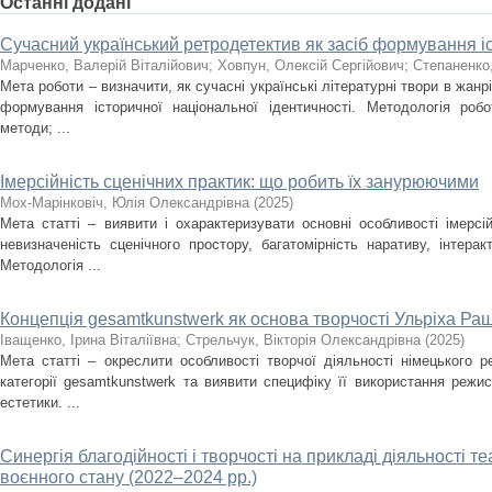
Останні додані
Сучасний український ретродетектив як засіб формування іс
Марченко, Валерій Віталійович
;
Ховпун, Олексій Сергійович
;
Степаненко
Мета роботи – визначити, як сучасні українські літературні твори в жан
формування історичної національної ідентичності. Методологія роб
методи; ...
Імерсійність сценічних практик: що робить їх занурюючими
Мох-Марінковіч, Юлія Олександрівна
(
2025
)
Мета статті – виявити і охарактеризувати основні особливості імерсі
невизначеність сценічного простору, багатомірність наративу, інтера
Методологія ...
Концепція gesamtkunstwerk як основа творчості Ульріха Ра
Іващенко, Ірина Віталіївна
;
Стрельчук, Вікторія Олександрівна
(
2025
)
Мета статті – окреслити особливості творчої діяльності німецького 
категорії gesamtkunstwerk та виявити специфіку її використання режи
естетики. ...
Синергія благодійності і творчості на прикладі діяльності т
воєнного стану (2022–2024 рр.)