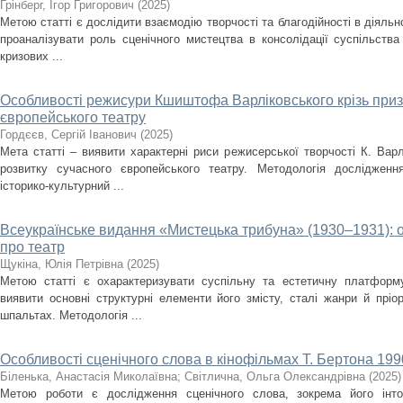
Грінберг, Ігор Григорович
(
2025
)
Метою статті є дослідити взаємодію творчості та благодійності в діяльно
проаналізувати роль сценічного мистецтва в консолідації суспільства
кризових ...
Особливості режисури Кшиштофа Варліковського крізь приз
європейського театру
Гордєєв, Сергій Іванович
(
2025
)
Мета статті – виявити характерні риси режисерської творчості К. Варл
розвитку сучасного європейського театру. Методологія дослідженн
історико-культурний ...
Всеукраїнське видання «Мистецька трибуна» (1930–1931): 
про театр
Щукіна, Юлія Петрівна
(
2025
)
Метою статті є охарактеризувати суспільну та естетичну платформ
виявити основні структурні елементи його змісту, сталі жанри й пріо
шпальтах. Методологія ...
Особливості сценічного слова в кінофільмах Т. Бертона 1990
Біленька, Анастасія Миколаївна
;
Світлична, Ольга Олександрівна
(
2025
)
Метою роботи є дослідження сценічного слова, зокрема його інто