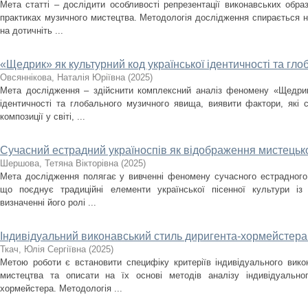
Мета статті – дослідити особливості репрезентації виконавських образ
практиках музичного мистецтва. Методологія дослідження спирається н
на дотичніть ...
«Щедрик» як культурний код української ідентичності та г
Овсяннікова, Наталія Юріївна
(
2025
)
Мета дослідження – здійснити комплексний аналіз феномену «Щедрика
ідентичності та глобального музичного явища, виявити фактори, які
композиції у світі, ...
Сучасний естрадний україноспів як відображення мистецько
Шершова, Тетяна Вікторівна
(
2025
)
Мета дослідження полягає у вивченні феномену сучасного естрадного 
що поєднує традиційні елементи української пісенної культури із
визначенні його ролі ...
Індивідуальний виконавський стиль диригента-хормейстера: 
Ткач, Юлія Сергіївна
(
2025
)
Метою роботи є встановити специфіку критеріїв індивідуального вик
мистецтва та описати на їх основі методів аналізу індивідуально
хормейстера. Методологія ...