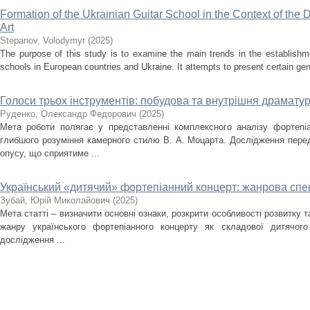
Formation of the Ukrainian Guitar School in the Context of the
Art
Stepanov, Volodymyr
(
2025
)
The purpose of this study is to examine the main trends in the establishm
schools in European countries and Ukraine. It attempts to present certain gener
Голоси трьох інструментів: побудова та внутрішня драматург
Руденко, Олександр Федорович
(
2025
)
Мета роботи полягає у представленні комплексного аналізу фортепіа
глибшого розуміння камерного стилю В. А. Моцарта. Дослідження перед
опусу, що сприятиме ...
Український «дитячий» фортепіанний концерт: жанрова спец
Зубай, Юрій Миколайович
(
2025
)
Мета статті – визначити основні ознаки, розкрити особливості розвитку 
жанру українського фортепіанного концерту як складової дитячого
дослідження ...