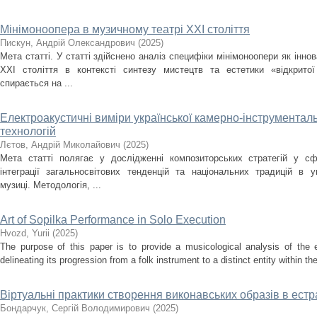
Мінімоноопера в музичному театрі ХХІ століття
Пискун, Андрій Олександрович
(
2025
)
Мета статті. У статті здійснено аналіз специфіки мінімоноопери як інн
ХХІ століття в контексті синтезу мистецтв та естетики «відкрито
спирається на ...
Електроакустичні виміри української камерно-інструментальн
технологій
Лєтов, Андрій Миколайович
(
2025
)
Мета статті полягає у дослідженні композиторських стратегій у сф
інтеграції загальносвітових тенденцій та національних традицій в ук
музиці. Методологія, ...
Art of Sopilka Performance in Solo Execution
Нvozd, Yurii
(
2025
)
The purpose of this paper is to provide a musicological analysis of the e
delineating its progression from a folk instrument to a distinct entity within t
Віртуальні практики створення виконавських образів в ест
Бондарчук, Сергій Володимирович
(
2025
)