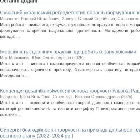
Останні додані
Сучасний український ретродетектив як засіб формування іс
Марченко, Валерій Віталійович
;
Ховпун, Олексій Сергійович
;
Степаненко
Мета роботи – визначити, як сучасні українські літературні твори в жан
формування історичної національної ідентичності. Методологія роб
методи; ...
Імерсійність сценічних практик: що робить їх занурюючими
Мох-Марінковіч, Юлія Олександрівна
(
2025
)
Мета статті – виявити і охарактеризувати основні особливості імерсі
невизначеність сценічного простору, багатомірність наративу, інтера
Методологія ...
Концепція gesamtkunstwerk як основа творчості Ульріха Ра
Іващенко, Ірина Віталіївна
;
Стрельчук, Вікторія Олександрівна
(
2025
)
Мета статті – окреслити особливості творчої діяльності німецького 
категорії gesamtkunstwerk та виявити специфіку її використання режи
естетики. ...
Синергія благодійності і творчості на прикладі діяльності т
воєнного стану (2022–2024 рр.)