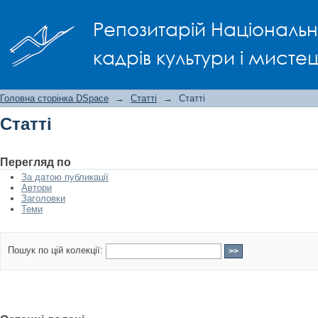
Статті
Репозитарій Національно
кадрів культури і мисте
Головна сторінка DSpace
→
Статті
→
Статті
Статті
Перегляд по
За датою публикації
Автори
Заголовки
Теми
Пошук по цій колекції: