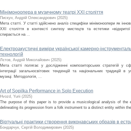
Мінімоноопера в музичному театрі ХХІ століття
Пискун, Андрій Олександрович
(
2025
)
Мета статті. У статті здійснено аналіз специфіки мінімоноопери як інн
ХХІ століття в контексті синтезу мистецтв та естетики «відкрито
спирається на ...
Електроакустичні виміри української камерно-інструментальн
технологій
Лєтов, Андрій Миколайович
(
2025
)
Мета статті полягає у дослідженні композиторських стратегій у сф
інтеграції загальносвітових тенденцій та національних традицій в ук
музиці. Методологія, ...
Art of Sopilka Performance in Solo Execution
Нvozd, Yurii
(
2025
)
The purpose of this paper is to provide a musicological analysis of the e
delineating its progression from a folk instrument to a distinct entity within t
Віртуальні практики створення виконавських образів в ест
Бондарчук, Сергій Володимирович
(
2025
)