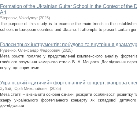
Formation of the Ukrainian Guitar School in the Context of the
Art
Stepanov, Volodymyr
(
2025
)
The purpose of this study is to examine the main trends in the establishm
schools in European countries and Ukraine. It attempts to present certain gener
Голоси трьох інструментів: побудова та внутрішня драматург
Руденко, Олександр Федорович
(
2025
)
Мета роботи полягає у представленні комплексного аналізу фортепіа
глибшого розуміння камерного стилю В. А. Моцарта. Дослідження перед
опусу, що сприятиме ...
Український «дитячий» фортепіанний концерт: жанрова спец
Зубай, Юрій Миколайович
(
2025
)
Мета статті – визначити основні ознаки, розкрити особливості розвитку 
жанру українського фортепіанного концерту як складової дитячого
дослідження ...