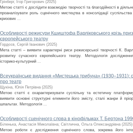
Грінберг, Ігор Григорович
(
2025
)
Метою статті є дослідити взаємодію творчості та благодійності в діяльно
проаналізувати роль сценічного мистецтва в консолідації суспільства
кризових ...
Особливості режисури Кшиштофа Варліковського крізь приз
європейського театру
Гордєєв, Сергій Іванович
(
2025
)
Мета статті – виявити характерні риси режисерської творчості К. Варл
розвитку сучасного європейського театру. Методологія дослідженн
історико-культурний ...
Всеукраїнське видання «Мистецька трибуна» (1930–1931): 
про театр
Щукіна, Юлія Петрівна
(
2025
)
Метою статті є охарактеризувати суспільну та естетичну платформ
виявити основні структурні елементи його змісту, сталі жанри й пріо
шпальтах. Методологія ...
Особливості сценічного слова в кінофільмах Т. Бертона 1990
Біленька, Анастасія Миколаївна
;
Світлична, Ольга Олександрівна
(
2025
)
Метою роботи є дослідження сценічного слова, зокрема його інто