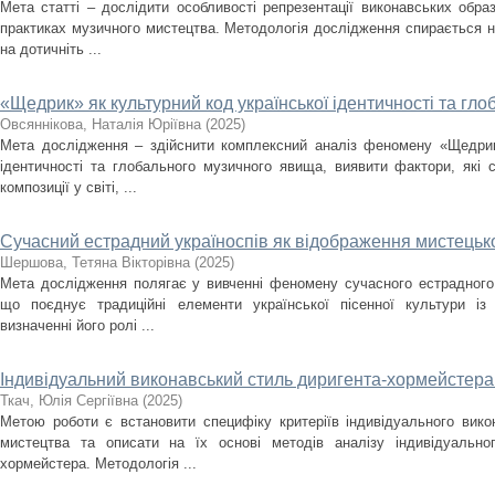
Мета статті – дослідити особливості репрезентації виконавських образ
практиках музичного мистецтва. Методологія дослідження спирається н
на дотичніть ...
«Щедрик» як культурний код української ідентичності та г
Овсяннікова, Наталія Юріївна
(
2025
)
Мета дослідження – здійснити комплексний аналіз феномену «Щедрика
ідентичності та глобального музичного явища, виявити фактори, які
композиції у світі, ...
Сучасний естрадний україноспів як відображення мистецько
Шершова, Тетяна Вікторівна
(
2025
)
Мета дослідження полягає у вивченні феномену сучасного естрадного 
що поєднує традиційні елементи української пісенної культури із
визначенні його ролі ...
Індивідуальний виконавський стиль диригента-хормейстера: 
Ткач, Юлія Сергіївна
(
2025
)
Метою роботи є встановити специфіку критеріїв індивідуального вик
мистецтва та описати на їх основі методів аналізу індивідуально
хормейстера. Методологія ...