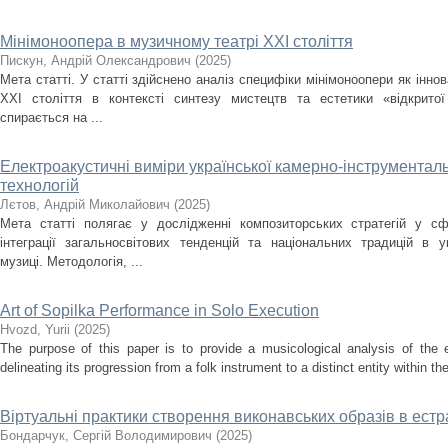
Мінімоноопера в музичному театрі ХХІ століття
Пискун, Андрій Олександрович
(
2025
)
Мета статті. У статті здійснено аналіз специфіки мінімоноопери як інн
ХХІ століття в контексті синтезу мистецтв та естетики «відкрито
спирається на ...
Електроакустичні виміри української камерно-інструментальн
технологій
Лєтов, Андрій Миколайович
(
2025
)
Мета статті полягає у дослідженні композиторських стратегій у сф
інтеграції загальносвітових тенденцій та національних традицій в ук
музиці. Методологія, ...
Art of Sopilka Performance in Solo Execution
Нvozd, Yurii
(
2025
)
The purpose of this paper is to provide a musicological analysis of the e
delineating its progression from a folk instrument to a distinct entity within t
Віртуальні практики створення виконавських образів в ест
Бондарчук, Сергій Володимирович
(
2025
)