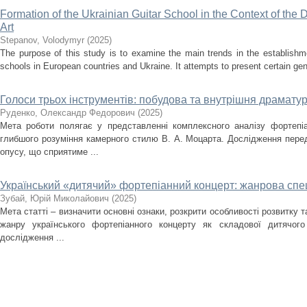
Formation of the Ukrainian Guitar School in the Context of the
Art
Stepanov, Volodymyr
(
2025
)
The purpose of this study is to examine the main trends in the establishm
schools in European countries and Ukraine. It attempts to present certain gener
Голоси трьох інструментів: побудова та внутрішня драматург
Руденко, Олександр Федорович
(
2025
)
Мета роботи полягає у представленні комплексного аналізу фортепіа
глибшого розуміння камерного стилю В. А. Моцарта. Дослідження перед
опусу, що сприятиме ...
Український «дитячий» фортепіанний концерт: жанрова спец
Зубай, Юрій Миколайович
(
2025
)
Мета статті – визначити основні ознаки, розкрити особливості розвитку 
жанру українського фортепіанного концерту як складової дитячого
дослідження ...