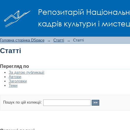
Статті
Репозитарій Національно
кадрів культури і мисте
Головна сторінка DSpace
→
Статті
→
Статті
Статті
Перегляд по
За датою публикації
Автори
Заголовки
Теми
Пошук по цій колекції: