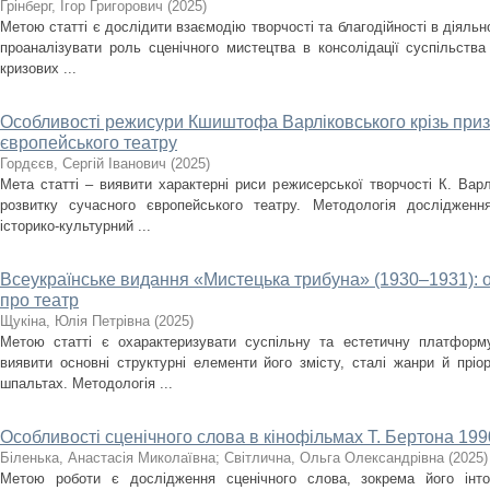
Грінберг, Ігор Григорович
(
2025
)
Метою статті є дослідити взаємодію творчості та благодійності в діяльно
проаналізувати роль сценічного мистецтва в консолідації суспільства
кризових ...
Особливості режисури Кшиштофа Варліковського крізь приз
європейського театру
Гордєєв, Сергій Іванович
(
2025
)
Мета статті – виявити характерні риси режисерської творчості К. Варл
розвитку сучасного європейського театру. Методологія дослідженн
історико-культурний ...
Всеукраїнське видання «Мистецька трибуна» (1930–1931): 
про театр
Щукіна, Юлія Петрівна
(
2025
)
Метою статті є охарактеризувати суспільну та естетичну платформ
виявити основні структурні елементи його змісту, сталі жанри й пріо
шпальтах. Методологія ...
Особливості сценічного слова в кінофільмах Т. Бертона 1990
Біленька, Анастасія Миколаївна
;
Світлична, Ольга Олександрівна
(
2025
)
Метою роботи є дослідження сценічного слова, зокрема його інто