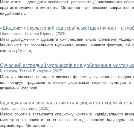
Мета статті – дослідити особливості репрезентації виконавських образ
практиках музичного мистецтва. Методологія дослідження спирається н
на дотичніть ...
«Щедрик» як культурний код української ідентичності та г
Овсяннікова, Наталія Юріївна
(
2025
)
Мета дослідження – здійснити комплексний аналіз феномену «Щедрика
ідентичності та глобального музичного явища, виявити фактори, які
композиції у світі, ...
Сучасний естрадний україноспів як відображення мистецько
Шершова, Тетяна Вікторівна
(
2025
)
Мета дослідження полягає у вивченні феномену сучасного естрадного 
що поєднує традиційні елементи української пісенної культури із
визначенні його ролі ...
Індивідуальний виконавський стиль диригента-хормейстера: 
Ткач, Юлія Сергіївна
(
2025
)
Метою роботи є встановити специфіку критеріїв індивідуального вик
мистецтва та описати на їх основі методів аналізу індивідуально
хормейстера. Методологія ...