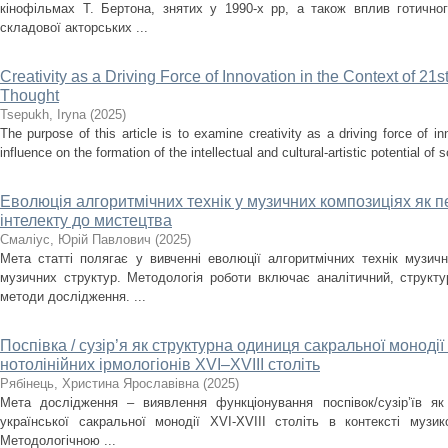
кінофільмах Т. Бертона, знятих у 1990-х рр, а також вплив готично
складової акторських ...
Creativity as a Driving Force of Innovation in the Context of 21s
Thought
Tsepukh, Iryna
(
2025
)
The purpose of this article is to examine creativity as a driving force of i
influence on the formation of the intellectual and cultural-artistic potential of s
Еволюція алгоритмічних технік у музичних композиціях як п
інтелекту до мистецтва
Смаліус, Юрій Павлович
(
2025
)
Мета статті полягає у вивченні еволюції алгоритмічних технік музичн
музичних структур. Методологія роботи включає аналітичний, структ
методи дослідження. ...
Поспівка / сузір’я як структурна одиниця сакральної монодії
нотолінійних ірмологіонів XVI–XVIII століть
Рябінець, Христина Ярославівна
(
2025
)
Мета дослідження – виявлення функціонування поспівок/сузір’їв як
української сакральної монодії XVI-XVIII cтоліть в контексті музи
Методологічною ...