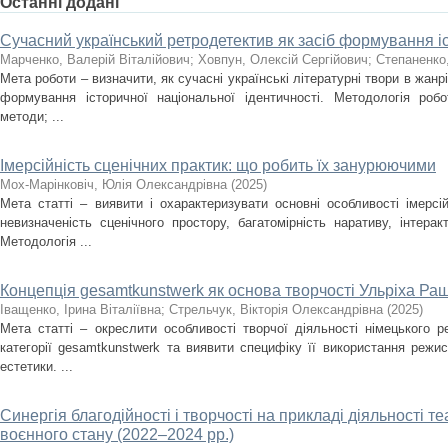
Останні додані
Сучасний український ретродетектив як засіб формування іс
Марченко, Валерій Віталійович
;
Ховпун, Олексій Сергійович
;
Степаненко
Мета роботи – визначити, як сучасні українські літературні твори в жан
формування історичної національної ідентичності. Методологія роб
методи; ...
Імерсійність сценічних практик: що робить їх занурюючими
Мох-Марінковіч, Юлія Олександрівна
(
2025
)
Мета статті – виявити і охарактеризувати основні особливості імерсі
невизначеність сценічного простору, багатомірність наративу, інтера
Методологія ...
Концепція gesamtkunstwerk як основа творчості Ульріха Ра
Іващенко, Ірина Віталіївна
;
Стрельчук, Вікторія Олександрівна
(
2025
)
Мета статті – окреслити особливості творчої діяльності німецького 
категорії gesamtkunstwerk та виявити специфіку її використання режи
естетики. ...
Синергія благодійності і творчості на прикладі діяльності т
воєнного стану (2022–2024 рр.)