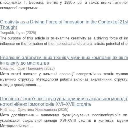
кінофільмах Т. Бертона, знятих у 1990-х рр, а також вплив готично
складової акторських ...
Creativity as a Driving Force of Innovation in the Context of 21s
Thought
Tsepukh, Iryna
(
2025
)
The purpose of this article is to examine creativity as a driving force of i
influence on the formation of the intellectual and cultural-artistic potential of s
Еволюція алгоритмічних технік у музичних композиціях як п
інтелекту до мистецтва
Смаліус, Юрій Павлович
(
2025
)
Мета статті полягає у вивченні еволюції алгоритмічних технік музичн
музичних структур. Методологія роботи включає аналітичний, структ
методи дослідження. ...
Поспівка / сузір’я як структурна одиниця сакральної монодії
нотолінійних ірмологіонів XVI–XVIII століть
Рябінець, Христина Ярославівна
(
2025
)
Мета дослідження – виявлення функціонування поспівок/сузір’їв як
української сакральної монодії XVI-XVIII cтоліть в контексті музи
Методологічною ...