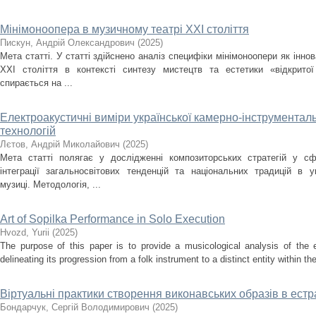
Мінімоноопера в музичному театрі ХХІ століття
Пискун, Андрій Олександрович
(
2025
)
Мета статті. У статті здійснено аналіз специфіки мінімоноопери як інн
ХХІ століття в контексті синтезу мистецтв та естетики «відкрито
спирається на ...
Електроакустичні виміри української камерно-інструментальн
технологій
Лєтов, Андрій Миколайович
(
2025
)
Мета статті полягає у дослідженні композиторських стратегій у сф
інтеграції загальносвітових тенденцій та національних традицій в ук
музиці. Методологія, ...
Art of Sopilka Performance in Solo Execution
Нvozd, Yurii
(
2025
)
The purpose of this paper is to provide a musicological analysis of the e
delineating its progression from a folk instrument to a distinct entity within t
Віртуальні практики створення виконавських образів в ест
Бондарчук, Сергій Володимирович
(
2025
)