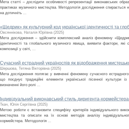
Мета статті – дослідити особливості репрезентації виконавських образ
практиках музичного мистецтва. Методологія дослідження спирається н
на дотичніть ...
«Щедрик» як культурний код української ідентичності та г
Овсяннікова, Наталія Юріївна
(
2025
)
Мета дослідження – здійснити комплексний аналіз феномену «Щедрика
ідентичності та глобального музичного явища, виявити фактори, які
композиції у світі, ...
Сучасний естрадний україноспів як відображення мистецько
Шершова, Тетяна Вікторівна
(
2025
)
Мета дослідження полягає у вивченні феномену сучасного естрадного 
що поєднує традиційні елементи української пісенної культури із
визначенні його ролі ...
Індивідуальний виконавський стиль диригента-хормейстера: 
Ткач, Юлія Сергіївна
(
2025
)
Метою роботи є встановити специфіку критеріїв індивідуального вик
мистецтва та описати на їх основі методів аналізу індивідуально
хормейстера. Методологія ...