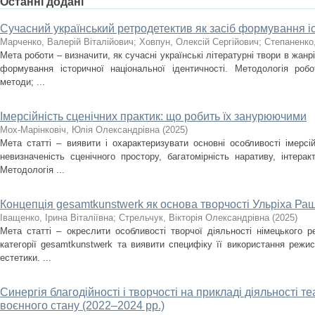
Останні додані
Сучасний український ретродетектив як засіб формування іс
Марченко, Валерій Віталійович
;
Ховпун, Олексій Сергійович
;
Степаненко
Мета роботи – визначити, як сучасні українські літературні твори в жан
формування історичної національної ідентичності. Методологія роб
методи; ...
Імерсійність сценічних практик: що робить їх занурюючими
Мох-Марінковіч, Юлія Олександрівна
(
2025
)
Мета статті – виявити і охарактеризувати основні особливості імерсі
невизначеність сценічного простору, багатомірність наративу, інтера
Методологія ...
Концепція gesamtkunstwerk як основа творчості Ульріха Ра
Іващенко, Ірина Віталіївна
;
Стрельчук, Вікторія Олександрівна
(
2025
)
Мета статті – окреслити особливості творчої діяльності німецького 
категорії gesamtkunstwerk та виявити специфіку її використання режи
естетики. ...
Синергія благодійності і творчості на прикладі діяльності т
воєнного стану (2022–2024 рр.)