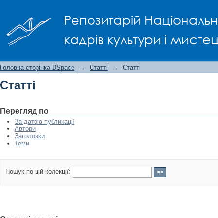
Статті
Репозитарій Національно
кадрів культури і мисте
Головна сторінка DSpace
→
Статті
→
Статті
Статті
Перегляд по
За датою публикації
Автори
Заголовки
Теми
Пошук по цій колекції: