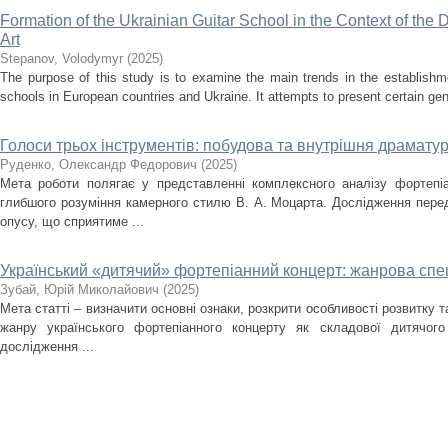
Formation of the Ukrainian Guitar School in the Context of the
Art
Stepanov, Volodymyr
(
2025
)
The purpose of this study is to examine the main trends in the establishm
schools in European countries and Ukraine. It attempts to present certain gener
Голоси трьох інструментів: побудова та внутрішня драматург
Руденко, Олександр Федорович
(
2025
)
Мета роботи полягає у представленні комплексного аналізу фортепіа
глибшого розуміння камерного стилю В. А. Моцарта. Дослідження перед
опусу, що сприятиме ...
Український «дитячий» фортепіанний концерт: жанрова спец
Зубай, Юрій Миколайович
(
2025
)
Мета статті – визначити основні ознаки, розкрити особливості розвитку 
жанру українського фортепіанного концерту як складової дитячого
дослідження ...