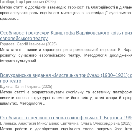
Грінберг, Ігор Григорович
(
2025
)
Метою статті є дослідити взаємодію творчості та благодійності в діяльно
проаналізувати роль сценічного мистецтва в консолідації суспільства
кризових ...
Особливості режисури Кшиштофа Варліковського крізь приз
європейського театру
Гордєєв, Сергій Іванович
(
2025
)
Мета статті – виявити характерні риси режисерської творчості К. Варл
розвитку сучасного європейського театру. Методологія дослідженн
історико-культурний ...
Всеукраїнське видання «Мистецька трибуна» (1930–1931): 
про театр
Щукіна, Юлія Петрівна
(
2025
)
Метою статті є охарактеризувати суспільну та естетичну платформ
виявити основні структурні елементи його змісту, сталі жанри й пріо
шпальтах. Методологія ...
Особливості сценічного слова в кінофільмах Т. Бертона 1990
Біленька, Анастасія Миколаївна
;
Світлична, Ольга Олександрівна
(
2025
)
Метою роботи є дослідження сценічного слова, зокрема його інто