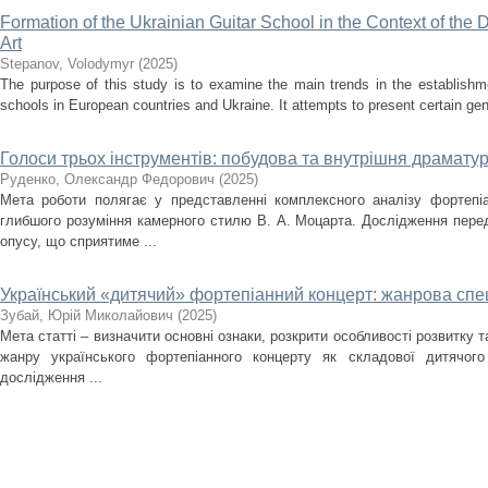
Formation of the Ukrainian Guitar School in the Context of the
Art
Stepanov, Volodymyr
(
2025
)
The purpose of this study is to examine the main trends in the establishm
schools in European countries and Ukraine. It attempts to present certain gener
Голоси трьох інструментів: побудова та внутрішня драматург
Руденко, Олександр Федорович
(
2025
)
Мета роботи полягає у представленні комплексного аналізу фортепіа
глибшого розуміння камерного стилю В. А. Моцарта. Дослідження перед
опусу, що сприятиме ...
Український «дитячий» фортепіанний концерт: жанрова спец
Зубай, Юрій Миколайович
(
2025
)
Мета статті – визначити основні ознаки, розкрити особливості розвитку 
жанру українського фортепіанного концерту як складової дитячого
дослідження ...