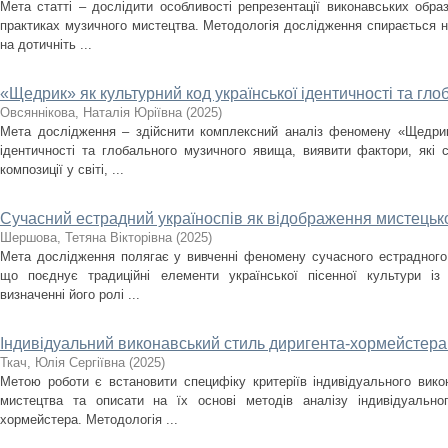
Мета статті – дослідити особливості репрезентації виконавських образ
практиках музичного мистецтва. Методологія дослідження спирається н
на дотичніть ...
«Щедрик» як культурний код української ідентичності та г
Овсяннікова, Наталія Юріївна
(
2025
)
Мета дослідження – здійснити комплексний аналіз феномену «Щедрика
ідентичності та глобального музичного явища, виявити фактори, які
композиції у світі, ...
Сучасний естрадний україноспів як відображення мистецько
Шершова, Тетяна Вікторівна
(
2025
)
Мета дослідження полягає у вивченні феномену сучасного естрадного 
що поєднує традиційні елементи української пісенної культури із
визначенні його ролі ...
Індивідуальний виконавський стиль диригента-хормейстера: 
Ткач, Юлія Сергіївна
(
2025
)
Метою роботи є встановити специфіку критеріїв індивідуального вик
мистецтва та описати на їх основі методів аналізу індивідуально
хормейстера. Методологія ...