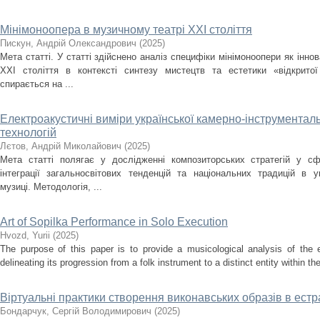
Мінімоноопера в музичному театрі ХХІ століття
Пискун, Андрій Олександрович
(
2025
)
Мета статті. У статті здійснено аналіз специфіки мінімоноопери як інн
ХХІ століття в контексті синтезу мистецтв та естетики «відкрито
спирається на ...
Електроакустичні виміри української камерно-інструментальн
технологій
Лєтов, Андрій Миколайович
(
2025
)
Мета статті полягає у дослідженні композиторських стратегій у сф
інтеграції загальносвітових тенденцій та національних традицій в ук
музиці. Методологія, ...
Art of Sopilka Performance in Solo Execution
Нvozd, Yurii
(
2025
)
The purpose of this paper is to provide a musicological analysis of the e
delineating its progression from a folk instrument to a distinct entity within t
Віртуальні практики створення виконавських образів в ест
Бондарчук, Сергій Володимирович
(
2025
)