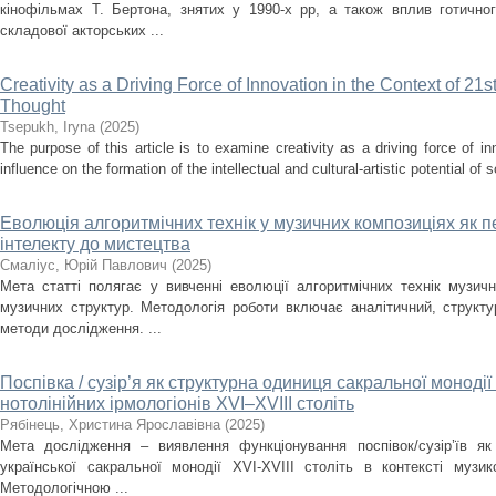
кінофільмах Т. Бертона, знятих у 1990-х рр, а також вплив готично
складової акторських ...
Creativity as a Driving Force of Innovation in the Context of 21s
Thought
Tsepukh, Iryna
(
2025
)
The purpose of this article is to examine creativity as a driving force of i
influence on the formation of the intellectual and cultural-artistic potential of s
Еволюція алгоритмічних технік у музичних композиціях як п
інтелекту до мистецтва
Смаліус, Юрій Павлович
(
2025
)
Мета статті полягає у вивченні еволюції алгоритмічних технік музичн
музичних структур. Методологія роботи включає аналітичний, структ
методи дослідження. ...
Поспівка / сузір’я як структурна одиниця сакральної монодії
нотолінійних ірмологіонів XVI–XVIII століть
Рябінець, Христина Ярославівна
(
2025
)
Мета дослідження – виявлення функціонування поспівок/сузір’їв як
української сакральної монодії XVI-XVIII cтоліть в контексті музи
Методологічною ...