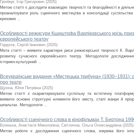
Грінберг, Ігор Григорович
(
2025
)
Метою статті є дослідити взаємодію творчості та благодійності в діяльно
проаналізувати роль сценічного мистецтва в консолідації суспільства
кризових ...
Особливості режисури Кшиштофа Варліковського крізь приз
європейського театру
Гордєєв, Сергій Іванович
(
2025
)
Мета статті – виявити характерні риси режисерської творчості К. Варл
розвитку сучасного європейського театру. Методологія дослідженн
історико-культурний ...
Всеукраїнське видання «Мистецька трибуна» (1930–1931): 
про театр
Щукіна, Юлія Петрівна
(
2025
)
Метою статті є охарактеризувати суспільну та естетичну платформ
виявити основні структурні елементи його змісту, сталі жанри й пріо
шпальтах. Методологія ...
Особливості сценічного слова в кінофільмах Т. Бертона 1990
Біленька, Анастасія Миколаївна
;
Світлична, Ольга Олександрівна
(
2025
)
Метою роботи є дослідження сценічного слова, зокрема його інто