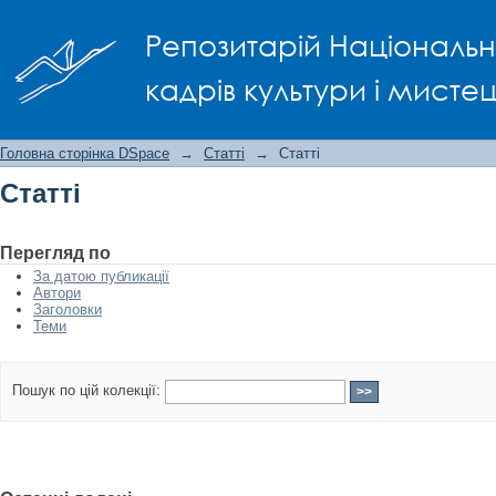
Статті
Репозитарій Національно
кадрів культури і мисте
Головна сторінка DSpace
→
Статті
→
Статті
Статті
Перегляд по
За датою публикації
Автори
Заголовки
Теми
Пошук по цій колекції: