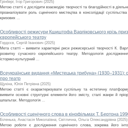
Грінберг, Ігор Григорович
(
2025
)
Метою статті є дослідити взаємодію творчості та благодійності в діяльно
проаналізувати роль сценічного мистецтва в консолідації суспільства
кризових ...
Особливості режисури Кшиштофа Варліковського крізь приз
європейського театру
Гордєєв, Сергій Іванович
(
2025
)
Мета статті – виявити характерні риси режисерської творчості К. Варл
розвитку сучасного європейського театру. Методологія дослідженн
історико-культурний ...
Всеукраїнське видання «Мистецька трибуна» (1930–1931): 
про театр
Щукіна, Юлія Петрівна
(
2025
)
Метою статті є охарактеризувати суспільну та естетичну платформ
виявити основні структурні елементи його змісту, сталі жанри й пріо
шпальтах. Методологія ...
Особливості сценічного слова в кінофільмах Т. Бертона 1990
Біленька, Анастасія Миколаївна
;
Світлична, Ольга Олександрівна
(
2025
)
Метою роботи є дослідження сценічного слова, зокрема його інто