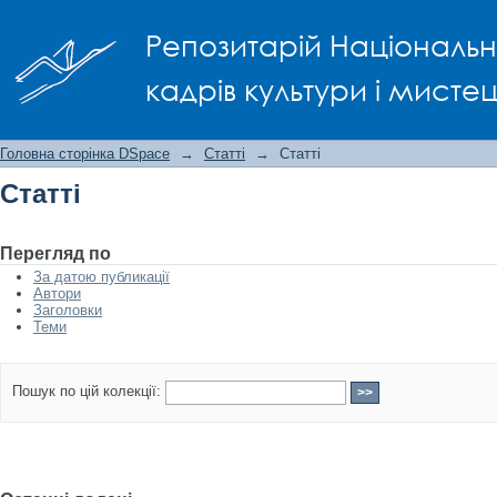
Статті
Репозитарій Національно
кадрів культури і мисте
Головна сторінка DSpace
→
Статті
→
Статті
Статті
Перегляд по
За датою публикації
Автори
Заголовки
Теми
Пошук по цій колекції: