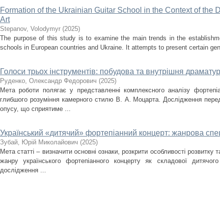
Formation of the Ukrainian Guitar School in the Context of the
Art
Stepanov, Volodymyr
(
2025
)
The purpose of this study is to examine the main trends in the establishm
schools in European countries and Ukraine. It attempts to present certain gener
Голоси трьох інструментів: побудова та внутрішня драматург
Руденко, Олександр Федорович
(
2025
)
Мета роботи полягає у представленні комплексного аналізу фортепіа
глибшого розуміння камерного стилю В. А. Моцарта. Дослідження перед
опусу, що сприятиме ...
Український «дитячий» фортепіанний концерт: жанрова спец
Зубай, Юрій Миколайович
(
2025
)
Мета статті – визначити основні ознаки, розкрити особливості розвитку 
жанру українського фортепіанного концерту як складової дитячого
дослідження ...