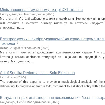
Мінімоноопера в музичному театрі ХХІ століття
Пискун, Андрій Олександрович
(
2025
)
Мета статті. У статті здійснено аналіз специфіки мінімоноопери як інн
ХХІ століття в контексті синтезу мистецтв та естетики «відкрито
спирається на ...
Електроакустичні виміри української камерно-інструментальн
технологій
Лєтов, Андрій Миколайович
(
2025
)
Мета статті полягає у дослідженні композиторських стратегій у сф
інтеграції загальносвітових тенденцій та національних традицій в ук
музиці. Методологія, ...
Art of Sopilka Performance in Solo Execution
Нvozd, Yurii
(
2025
)
The purpose of this paper is to provide a musicological analysis of the e
delineating its progression from a folk instrument to a distinct entity within t
Віртуальні практики створення виконавських образів в ест
Бондарчук, Сергій Володимирович
(
2025
)