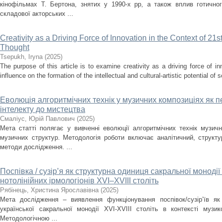
кінофільмах Т. Бертона, знятих у 1990-х рр, а також вплив готично
складової акторських ...
Creativity as a Driving Force of Innovation in the Context of 21s
Thought
Tsepukh, Iryna
(
2025
)
The purpose of this article is to examine creativity as a driving force of i
influence on the formation of the intellectual and cultural-artistic potential of s
Еволюція алгоритмічних технік у музичних композиціях як п
інтелекту до мистецтва
Смаліус, Юрій Павлович
(
2025
)
Мета статті полягає у вивченні еволюції алгоритмічних технік музичн
музичних структур. Методологія роботи включає аналітичний, структ
методи дослідження. ...
Поспівка / сузір’я як структурна одиниця сакральної монодії
нотолінійних ірмологіонів XVI–XVIII століть
Рябінець, Христина Ярославівна
(
2025
)
Мета дослідження – виявлення функціонування поспівок/сузір’їв як
української сакральної монодії XVI-XVIII cтоліть в контексті музи
Методологічною ...