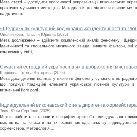
Мета статті – дослідити особливості репрезентації виконавських образ
практиках музичного мистецтва. Методологія дослідження спирається н
на дотичніть ...
«Щедрик» як культурний код української ідентичності та г
Овсяннікова, Наталія Юріївна
(
2025
)
Мета дослідження – здійснити комплексний аналіз феномену «Щедрика
ідентичності та глобального музичного явища, виявити фактори, які
композиції у світі, ...
Сучасний естрадний україноспів як відображення мистецько
Шершова, Тетяна Вікторівна
(
2025
)
Мета дослідження полягає у вивченні феномену сучасного естрадного 
що поєднує традиційні елементи української пісенної культури із
визначенні його ролі ...
Індивідуальний виконавський стиль диригента-хормейстера: 
Ткач, Юлія Сергіївна
(
2025
)
Метою роботи є встановити специфіку критеріїв індивідуального вик
мистецтва та описати на їх основі методів аналізу індивідуально
хормейстера. Методологія ...