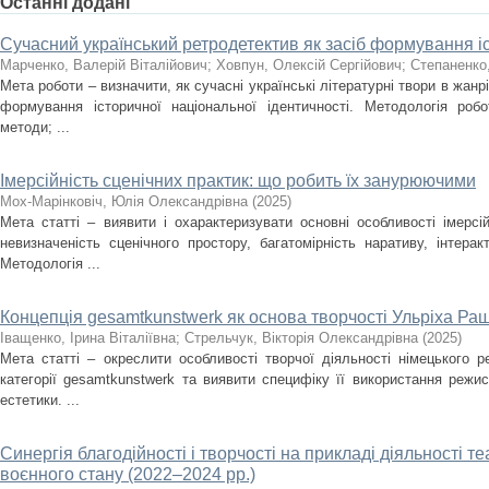
Останні додані
Сучасний український ретродетектив як засіб формування іс
Марченко, Валерій Віталійович
;
Ховпун, Олексій Сергійович
;
Степаненко
Мета роботи – визначити, як сучасні українські літературні твори в жан
формування історичної національної ідентичності. Методологія роб
методи; ...
Імерсійність сценічних практик: що робить їх занурюючими
Мох-Марінковіч, Юлія Олександрівна
(
2025
)
Мета статті – виявити і охарактеризувати основні особливості імерсі
невизначеність сценічного простору, багатомірність наративу, інтера
Методологія ...
Концепція gesamtkunstwerk як основа творчості Ульріха Ра
Іващенко, Ірина Віталіївна
;
Стрельчук, Вікторія Олександрівна
(
2025
)
Мета статті – окреслити особливості творчої діяльності німецького 
категорії gesamtkunstwerk та виявити специфіку її використання режи
естетики. ...
Синергія благодійності і творчості на прикладі діяльності т
воєнного стану (2022–2024 рр.)