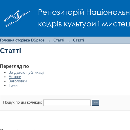
Статті
Репозитарій Національно
кадрів культури і мисте
Головна сторінка DSpace
→
Статті
→
Статті
Статті
Перегляд по
За датою публикації
Автори
Заголовки
Теми
Пошук по цій колекції: