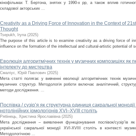
кінофільмах Т. Бертона, знятих у 1990-х рр, а також вплив готично
складової акторських ...
Creativity as a Driving Force of Innovation in the Context of 21s
Thought
Tsepukh, Iryna
(
2025
)
The purpose of this article is to examine creativity as a driving force of i
influence on the formation of the intellectual and cultural-artistic potential of s
Еволюція алгоритмічних технік у музичних композиціях як п
інтелекту до мистецтва
Смаліус, Юрій Павлович
(
2025
)
Мета статті полягає у вивченні еволюції алгоритмічних технік музичн
музичних структур. Методологія роботи включає аналітичний, структ
методи дослідження. ...
Поспівка / сузір’я як структурна одиниця сакральної монодії
нотолінійних ірмологіонів XVI–XVIII століть
Рябінець, Христина Ярославівна
(
2025
)
Мета дослідження – виявлення функціонування поспівок/сузір’їв як
української сакральної монодії XVI-XVIII cтоліть в контексті музи
Методологічною ...