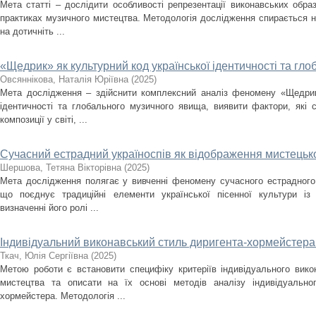
Мета статті – дослідити особливості репрезентації виконавських образ
практиках музичного мистецтва. Методологія дослідження спирається н
на дотичніть ...
«Щедрик» як культурний код української ідентичності та г
Овсяннікова, Наталія Юріївна
(
2025
)
Мета дослідження – здійснити комплексний аналіз феномену «Щедрика
ідентичності та глобального музичного явища, виявити фактори, які
композиції у світі, ...
Сучасний естрадний україноспів як відображення мистецько
Шершова, Тетяна Вікторівна
(
2025
)
Мета дослідження полягає у вивченні феномену сучасного естрадного 
що поєднує традиційні елементи української пісенної культури із
визначенні його ролі ...
Індивідуальний виконавський стиль диригента-хормейстера: 
Ткач, Юлія Сергіївна
(
2025
)
Метою роботи є встановити специфіку критеріїв індивідуального вик
мистецтва та описати на їх основі методів аналізу індивідуально
хормейстера. Методологія ...