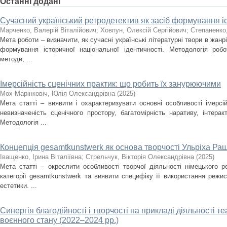
Останні додані
Сучасний український ретродетектив як засіб формування іс
Марченко, Валерій Віталійович
;
Ховпун, Олексій Сергійович
;
Степаненко
Мета роботи – визначити, як сучасні українські літературні твори в жан
формування історичної національної ідентичності. Методологія роб
методи; ...
Імерсійність сценічних практик: що робить їх занурюючими
Мох-Марінковіч, Юлія Олександрівна
(
2025
)
Мета статті – виявити і охарактеризувати основні особливості імерсі
невизначеність сценічного простору, багатомірність наративу, інтера
Методологія ...
Концепція gesamtkunstwerk як основа творчості Ульріха Ра
Іващенко, Ірина Віталіївна
;
Стрельчук, Вікторія Олександрівна
(
2025
)
Мета статті – окреслити особливості творчої діяльності німецького 
категорії gesamtkunstwerk та виявити специфіку її використання режи
естетики. ...
Синергія благодійності і творчості на прикладі діяльності т
воєнного стану (2022–2024 рр.)