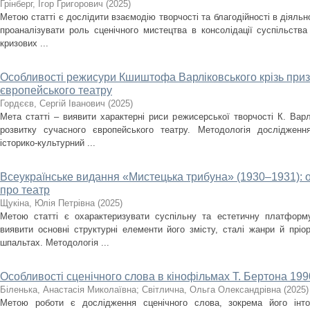
Грінберг, Ігор Григорович
(
2025
)
Метою статті є дослідити взаємодію творчості та благодійності в діяльно
проаналізувати роль сценічного мистецтва в консолідації суспільства
кризових ...
Особливості режисури Кшиштофа Варліковського крізь приз
європейського театру
Гордєєв, Сергій Іванович
(
2025
)
Мета статті – виявити характерні риси режисерської творчості К. Варл
розвитку сучасного європейського театру. Методологія дослідженн
історико-культурний ...
Всеукраїнське видання «Мистецька трибуна» (1930–1931): 
про театр
Щукіна, Юлія Петрівна
(
2025
)
Метою статті є охарактеризувати суспільну та естетичну платформ
виявити основні структурні елементи його змісту, сталі жанри й пріо
шпальтах. Методологія ...
Особливості сценічного слова в кінофільмах Т. Бертона 1990
Біленька, Анастасія Миколаївна
;
Світлична, Ольга Олександрівна
(
2025
)
Метою роботи є дослідження сценічного слова, зокрема його інто