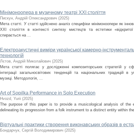
Мінімоноопера в музичному театрі ХХІ століття
Пискун, Андрій Олександрович
(
2025
)
Мета статті. У статті здійснено аналіз специфіки мінімоноопери як інн
ХХІ століття в контексті синтезу мистецтв та естетики «відкрито
спирається на ...
Електроакустичні виміри української камерно-інструментальн
технологій
Лєтов, Андрій Миколайович
(
2025
)
Мета статті полягає у дослідженні композиторських стратегій у сф
інтеграції загальносвітових тенденцій та національних традицій в ук
музиці. Методологія, ...
Art of Sopilka Performance in Solo Execution
Нvozd, Yurii
(
2025
)
The purpose of this paper is to provide a musicological analysis of the e
delineating its progression from a folk instrument to a distinct entity within t
Віртуальні практики створення виконавських образів в ест
Бондарчук, Сергій Володимирович
(
2025
)