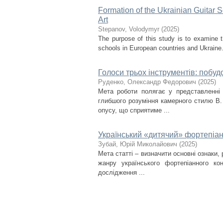
Formation of the Ukrainian Guitar 
Art
Stepanov, Volodymyr
(
2025
)
The purpose of this study is to examine t
schools in European countries and Ukraine. I
Голоси трьох інструментів: побуд
Руденко, Олександр Федорович
(
2025
)
Мета роботи полягає у представленні 
глибшого розуміння камерного стилю В.
опусу, що сприятиме ...
Український «дитячий» фортепіан
Зубай, Юрій Миколайович
(
2025
)
Мета статті – визначити основні ознаки,
жанру українського фортепіанного ко
дослідження ...