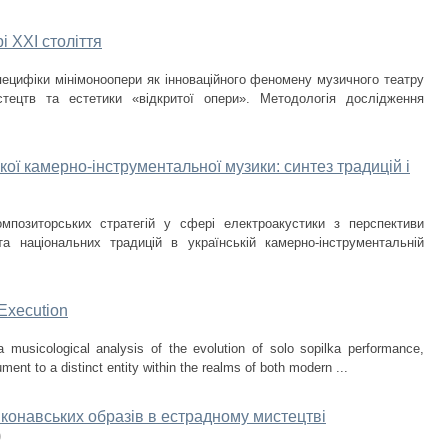
і ХХІ століття
специфіки мінімоноопери як інноваційного феномену музичного театру
стецтв та естетики «відкритої опери». Методологія дослідження
кої камерно-інструментальної музики: синтез традицій і
мпозиторських стратегій у сфері електроакустики з перспективи
 та національних традицій в українській камерно-інструментальній
 Execution
a musicological analysis of the evolution of solo sopilka performance,
ument to a distinct entity within the realms of both modern ...
иконавських образів в естрадному мистецтві
)