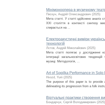
Мінімоноопера в музичному театр
Пискун, Андрій Олександрович
(
2025
)
Мета статті. У статті здійснено аналіз 
ХХІ століття в контексті синтезу ми
спирається на ...
Електроакустичні виміри українсь
технологій
Лєтов, Андрій Миколайович
(
2025
)
Мета статті полягає у дослідженні ко
інтеграції загальносвітових тенденцій
музиці. Методологія, ...
Art of Sopilka Performance in Solo
Нvozd, Yurii
(
2025
)
The purpose of this paper is to provide 
delineating its progression from a folk instr
Віртуальні практики створення в
Бондарчук, Сергій Володимирович
(
2025