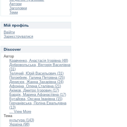
Автори
Заголовки
Теми
Мій профіль
Ввійти
Зареєструватися
Discover
Автор
Кравченко, Анастасія Ігорівна (48)
Добровольська, Вікторія Василівна
(31)
Телячий, Юрій Васильович (31)
Погребняк, Галина Петрівна (25)
Денисюк, Жанна Захарівна (24)
Афоніна, Олена Сталівна (21)
Акімов, Дмитро Ігорович (17)
Бардік, Марина Афанасіївна (17)
Бугайова, Оксана Іванівна (15)
Герчанівська, Поліна Евальдівна
(13)
... View More
Тема
культура (143)
Україна (98)