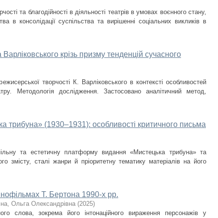
чості та благодійності в діяльності театрів в умовах воєнного стану,
тва в консолідації суспільства та вирішенні соціальних викликів в
арліковського крізь призму тенденцій сучасного
режисерської творчості К. Варліковського в контексті особливостей
атру. Методологія дослідження. Застосовано аналітичний метод,
а трибуна» (1930–1931): особливості критичного письма
пільну та естетичну платформу видання «Мистецька трибуна» та
ого змісту, сталі жанри й пріоритетну тематику матеріалів на його
інофільмах Т. Бертона 1990-х рр.
чна, Ольга Олександрівна
(
2025
)
ого слова, зокрема його інтонаційного вираження персонажів у