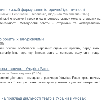
ив як засіб формування історичної ідентичності
Олексій Сергійович
;
Степаненко, Людмила Михайлівна
(
2025
)
аїнські літературні твори в жанрі ретродетективу можуть впливати на
дентичності. Методологія роботи – історичний та компаративний
що робить їх занурюючими
25
)
ати основні особливості імерсійних сценічних практик, серед яких:
агатомірність наративу, інтерактивність, сенсорне залучення тощо.
нова творчості Ульріха Раше
ікторія Олександрівна
(
2025
)
ворчої діяльності німецького режисера Ульріха Раше крізь призму
специфіку її використання режисером у межах сучасної театральної
і на прикладі діяльності театрів України в умовах