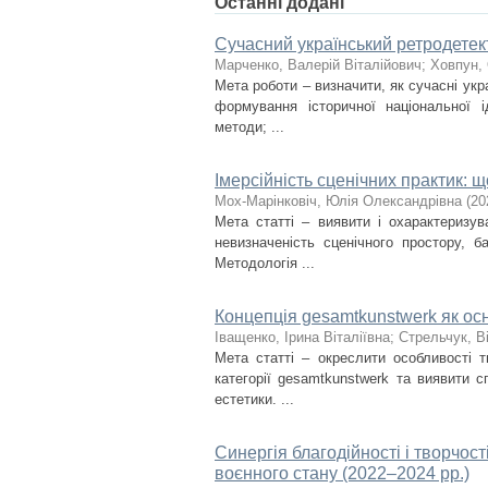
Останні додані
Сучасний український ретродетект
Марченко, Валерій Віталійович
;
Ховпун, 
Мета роботи – визначити, як сучасні укр
формування історичної національної і
методи; ...
Імерсійність сценічних практик: 
Мох-Марінковіч, Юлія Олександрівна
(
20
Мета статті – виявити і охарактеризув
невизначеність сценічного простору, б
Методологія ...
Концепція gesamtkunstwerk як ос
Іващенко, Ірина Віталіївна
;
Стрельчук, В
Мета статті – окреслити особливості т
категорії gesamtkunstwerk та виявити 
естетики. ...
Синергія благодійності і творчост
воєнного стану (2022–2024 рр.)