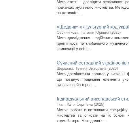
Мета статті – дослідити особливості ре
практиках музичного мистецтва. Методо
на дотичніть ...
«Щедрик» як культурний код укра
Овсяннікова, Наталія Юріївна
(
2025
)
Мета дослідження – здійснити комплек
ідентичності та глобального музичног
композиції у світі, ...
Сучасний естрадний україноспів 
Шершова, Тетяна Вікторівна
(
2025
)
Мета дослідження полягає у вивченні ф
що поєднує традиційні елементи укра
визначенні його ролі ...
Індивідуальний виконавський стил
Ткач, Юлія Сергіївна
(
2025
)
Метою роботи є встановити специфіку 
мистецтва та описати на їх основі м
хормейстера. Методологія ...