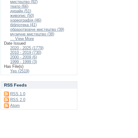
мистецтво (92)
театр (66)
дизайн (51)
живопис (50)
хореографія (46)
бібліотека (41)
образотворче мистецтво (39)
музичне мистецтво (38)
... View More
Date Issued
2020 - 2025 (1779)
2010 - 2019 (730)
2000 - 2009 (6)
1999 - 1999 (3)
Has File(s)
Yes (2519)
RSS Feeds
RSS 1.0
RSS 2.0
Atom