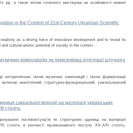
0-х рр, а також вплив готичного мистецтва на особливості мовної
ovation in the Context of 21st-Century Ukrainian Scientific
creativity as a driving force of innovative development and to reveal its
 and cultural-artistic potential of society in the context ...
музичних композиціях як передумова інтеграції штучного
ії алгоритмічних технік музичних композицій і технік формалізації
и включає аналітичний, структурно-функціональний, узагальнюючий
одиниця сакральної монодії на матеріалі українських
II століть
нування поспівок/сузір’їв як структурних одиниць на матеріалі
VIII cтоліть в контексті музикознавчого поступу ХХ–ХХІ століть.