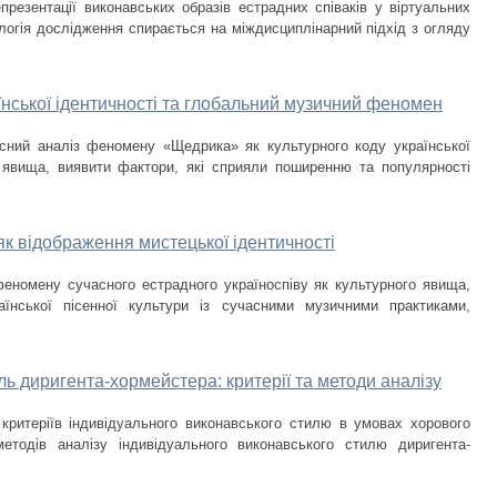
презентації виконавських образів естрадних співаків у віртуальних
логія дослідження спирається на міждисциплінарний підхід з огляду
їнської ідентичності та глобальний музичний феномен
сний аналіз феномену «Щедрика» як культурного коду української
о явища, виявити фактори, які сприяли поширенню та популярності
як відображення мистецької ідентичності
еномену сучасного естрадного україноспіву як культурного явища,
їнської пісенної культури із сучасними музичними практиками,
ь диригента-хормейстера: критерії та методи аналізу
критеріїв індивідуального виконавського стилю в умовах хорового
етодів аналізу індивідуального виконавського стилю диригента-