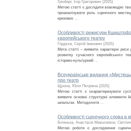
Грінберг, Ігор Григорович
(
2025
)
Метою статті є дослідити взаємодію твор
проаналізувати роль сценічного мистец
кризових ...
Особливості режисури Кшиштофа В
європейського театру
Гордєєв, Сергій Іванович
(
2025
)
Мета статті – виявити характерні риси 
розвитку сучасного європейського те
історико-культурний ...
Всеукраїнське видання «Мистецьк
про театр
Щукіна, Юлія Петрівна
(
2025
)
Метою статті є охарактеризувати сус
виявити основні структурні елементи й
шпальтах. Методологія ...
Особливості сценічного слова в к
Біленька, Анастасія Миколаївна
;
Світли
Метою роботи є дослідження сценічн