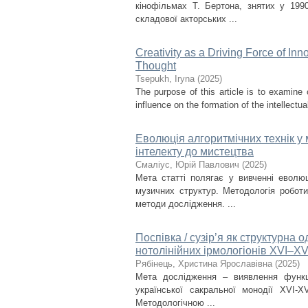
кінофільмах Т. Бертона, знятих у 199
складової акторських ...
Creativity as a Driving Force of Inn
Thought
Tsepukh, Iryna
(
2025
)
The purpose of this article is to examine 
influence on the formation of the intellectual
Еволюція алгоритмічних технік у 
інтелекту до мистецтва
Смаліус, Юрій Павлович
(
2025
)
Мета статті полягає у вивченні еволюц
музичних структур. Методологія робот
методи дослідження. ...
Поспівка / сузір’я як структурна 
нотолінійних ірмологіонів XVI–XVI
Рябінець, Христина Ярославівна
(
2025
)
Мета дослідження – виявлення функціо
української сакральної монодії XVI-X
Методологічною ...