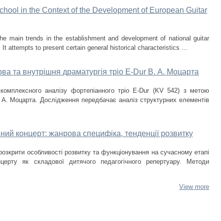
School in the Context of the Development of European Guitar
he main trends in the establishment and development of national guitar
t attempts to present certain general historical characteristics ...
ова та внутрішня драматургія тріо E-Dur В. А. Моцарта
комплексного аналізу фортепіанного тріо E-Dur (KV 542) з метою
 А. Моцарта. Дослідження передбачає аналіз структурних елементів
ний концерт: жанрова специфіка, тенденції розвитку
 розкрити особливості розвитку та функціонування на сучасному етапі
нцерту як складової дитячого педагогічного репертуару. Методи
View more