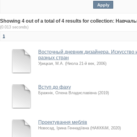
Showing 4 out of a total of 4 results for collection: Навч
(0.013 seconds)
1
Восточный дневник дизайнера. Искусство 
разных стран
Урицкая, М.А.
(
Ниола 21-й век
,
2006
)
Вступ до фаху
Бражнік, Олена Владиславівна
(
2019
)
Проектування меблів
Новосад, Ірина Геннадіївна
(
НАКККіМ
,
2020
)