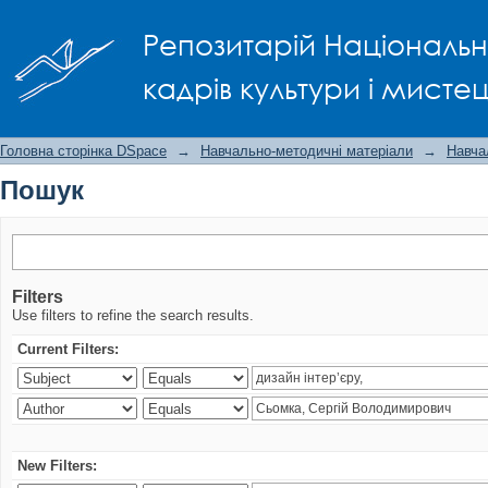
Пошук
Репозитарій Національно
кадрів культури і мисте
Головна сторінка DSpace
→
Навчально-методичні матеріали
→
Навча
Пошук
Filters
Use filters to refine the search results.
Current Filters:
New Filters: