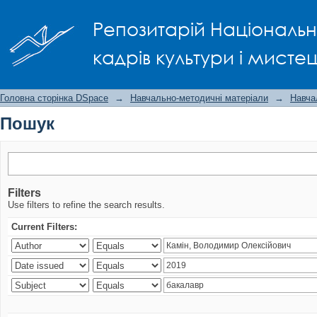
Пошук
Репозитарій Національно
кадрів культури і мисте
Головна сторінка DSpace
→
Навчально-методичні матеріали
→
Навча
Пошук
Filters
Use filters to refine the search results.
Current Filters: