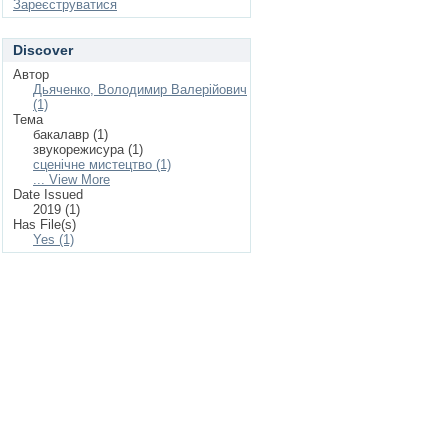
Зареєструватися
Discover
Автор
Дьяченко, Володимир Валерійович
(1)
Тема
бакалавр (1)
звукорежисура (1)
сценічне мистецтво (1)
... View More
Date Issued
2019 (1)
Has File(s)
Yes (1)