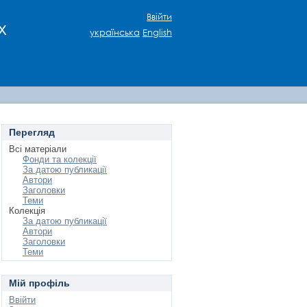
Ввійти
х
українська
English
Перегляд
Всі матеріали
Фонди та колекції
За датою публикації
Автори
Заголовки
Теми
Колекція
За датою публикації
Автори
Заголовки
Теми
Мій профіль
Ввійти