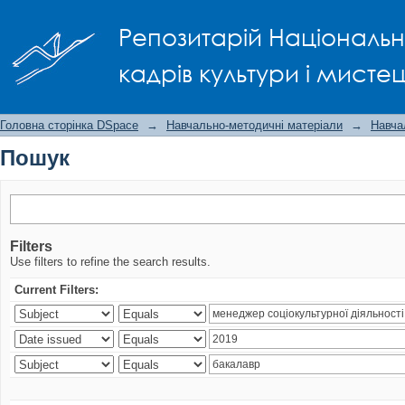
Пошук
Репозитарій Національно
кадрів культури і мисте
Головна сторінка DSpace
→
Навчально-методичні матеріали
→
Навча
Пошук
Filters
Use filters to refine the search results.
Current Filters: