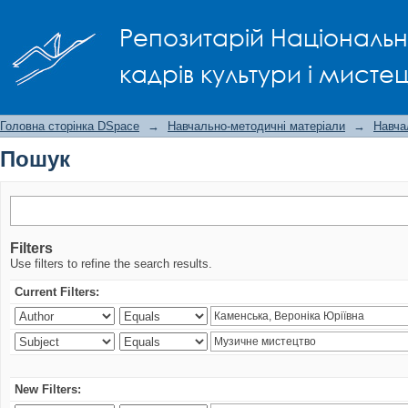
Пошук
Репозитарій Національно
кадрів культури і мисте
Головна сторінка DSpace
→
Навчально-методичні матеріали
→
Навча
Пошук
Filters
Use filters to refine the search results.
Current Filters:
New Filters: