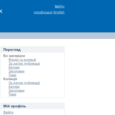
Ввійти
х
українська
English
Перегляд
Всі матеріали
Фонди та колекції
За датою публикації
Автори
Заголовки
Теми
Колекція
За датою публикації
Автори
Заголовки
Теми
Мій профіль
Ввійти