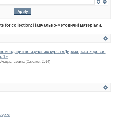
sults for collection: Навчально-методичні матеріали.
екомендации по изучению курса «Дирижерско-хоровая
ь 1»
 Владиславовна
(
Саратов
,
2014
)
aSpace