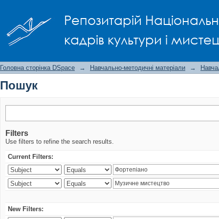
Пошук
Репозитарій Національно
кадрів культури і мисте
Головна сторінка DSpace
→
Навчально-методичні матеріали
→
Навча
Пошук
Filters
Use filters to refine the search results.
Current Filters:
New Filters: