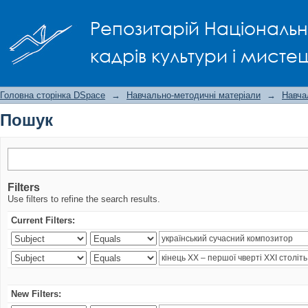
Пошук
Репозитарій Національно
кадрів культури і мисте
Головна сторінка DSpace
→
Навчально-методичні матеріали
→
Навча
Пошук
Filters
Use filters to refine the search results.
Current Filters:
New Filters: