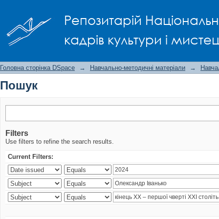
Пошук
Репозитарій Національно
кадрів культури і мисте
Головна сторінка DSpace
→
Навчально-методичні матеріали
→
Навча
Пошук
Filters
Use filters to refine the search results.
Current Filters: