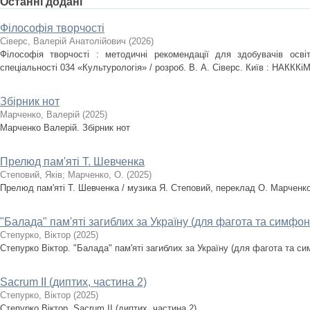
Останні додані
Філософія творчості
Сіверс, Валерій Анатолійович
(
2026
)
Філософія творчості : методичні рекомендації для здобувачів осві
спеціальності 034 «Культурологія» / розроб. В. А. Сіверс. Київ : НАКККіМ
Збірник нот
Марченко, Валерій
(
2025
)
Марченко Валерій. Збірник нот
Прелюд пам'яті Т. Шевченка
Степовий, Яків
;
Марченко, О.
(
2025
)
Прелюд пам'яті Т. Шевченка / музика Я. Степовий, переклад О. Марченк
"Балада" пам'яті загиблих за Україну (для фагота та симфон
Степурко, Віктор
(
2025
)
Степурко Віктор. "Балада" пам'яті загиблих за Україну (для фагота та с
Sacrum II (диптих, частина 2)
Степурко, Віктор
(
2025
)
Степурко Віктор. Sacrum ІІ (диптих, частина 2)