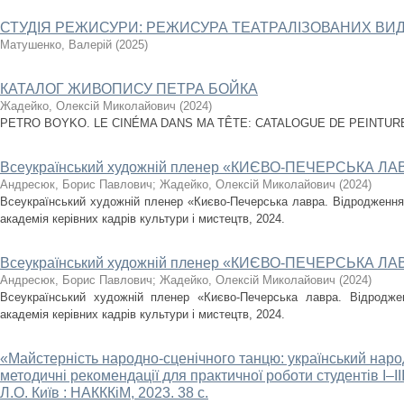
СТУДІЯ РЕЖИСУРИ: РЕЖИСУРА ТЕАТРАЛІЗОВАНИХ В
Матушенко, Валерій
(
2025
)
КАТАЛОГ ЖИВОПИСУ ПЕТРА БОЙКА
Жадейко, Олексій Миколайович
(
2024
)
PETRO BOYKO. LE CINÉMA DANS MA TÊTE: CATALOGUE DE PEINTURES. 
Всеукраїнський художній пленер «КИЄВО-ПЕЧЕРСЬКА Л
Андресюк, Борис Павлович
;
Жадейко, Олексій Миколайович
(
2024
)
Всеукраїнський художній пленер «Києво-Печерська лавра. Відродження» 
академія керівних кадрів культури і мистецтв, 2024.
Всеукраїнський художній пленер «КИЄВО-ПЕЧЕРСЬКА Л
Андресюк, Борис Павлович
;
Жадейко, Олексій Миколайович
(
2024
)
Всеукраїнський художній пленер «Києво-Печерська лавра. Відроджен
академія керівних кадрів культури і мистецтв, 2024.
«Майстерність народно-сценічного танцю: український наро
методичні рекомендації для практичної роботи студентів І–IІІ
Л.О. Київ : НАКККіМ, 2023. 38 с.