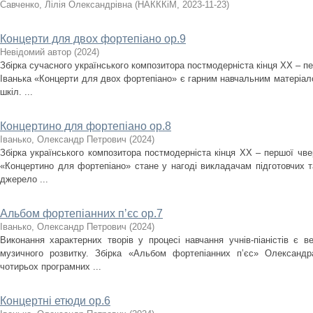
Савченко, Лілія Олександрівна
(
НАКККіМ
,
2023-11-23
)
Концерти для двох фортепіано ор.9
Невідомий автор
(
2024
)
Збірка сучасного українського композитора постмодерніста кінця ХХ – пе
Іванька «Концерти для двох фортепіано» є гарним навчальним матеріал
шкіл. ...
Концертино для фортепіано ор.8
Іванько, Олександр Петрович
(
2024
)
Збірка українського композитора постмодерніста кінця ХХ – першої чв
«Концертино для фортепіано» стане у нагоді викладачам підготовчих т
джерело ...
Альбом фортепіанних пʼєс ор.7
Іванько, Олександр Петрович
(
2024
)
Виконання характерних творів у процесі навчання учнів-піаністів є 
музичного розвитку. Збірка «Альбом фортепіанних пʼєс» Олександр
чотирьох програмних ...
Концертні етюди ор.6