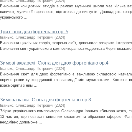
Іванько, Олександр Петрович
(
2024
)
Виконання концертних етюдів в рамках музичної школи має кілька важ
навичок, музичної виразності, підготовка до виступів. Дванадцять конц
українського ...
Три сюїти для фортепіано ор. 5
Іванько, Олександр Петрович
(
2024
)
Виконання циклічних творів, зокрема сюїт, допомагає розкрити інтерпрета
Виконання сюїт українського композитора постмодерніста Чернігівського ре
Зимові акварелі. Сюїта для двох фортепіано ор.4
Іванько, Олександр Петрович
(
2024
)
Виконання сюїт для двох фортепіано є важливою складовою навчальн
сприяє розвитку координації та взаємодії між музикантами. Кожен з в
взаємодіяти з ним ...
Зимова казка. Сюїта для фортепіано ор.3
Іванько, Олександр Петрович
(
2024
)
Збірка українського композитора Олександра Іванька «Зимова казка, с
13 частин, що пов’язані спільним сюжетом та образною сферою. Фантаз
неодмінно допоможе ...