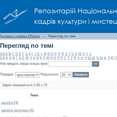
Перегляд по темі
Репозитарій Національно
кадрів культури і мисте
Головна сторінка DSpace
→
Перегляд по темі
Перегляд по темі
0-9
A
B
C
D
E
F
G
H
I
J
K
L
M
N
O
P
Q
R
S
T
U
V
W
X
Y
Z
0-9
А
Б
В
Г
Д
Е
Ж
З
И
Й
К
Л
М
Н
О
П
Р
С
Т
У
Ф
Х
Ц
Ч
Ш
Щ
Ъ
Ы
Ь
Э
Ю
Або введіть перші кілька букв:
Порядок:
Результати:
Зараз показуються 1-20 з 72
Тема
painting
[3]
painting technique
[1]