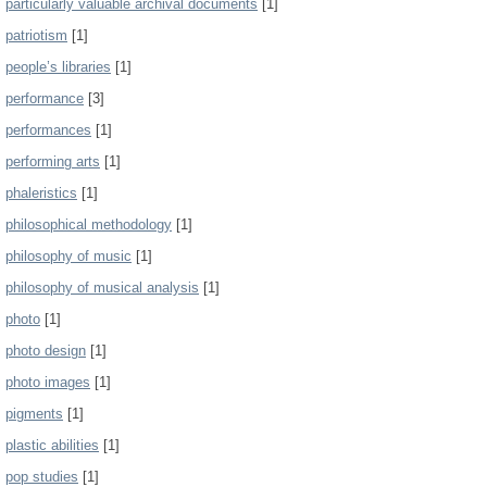
particularly valuable archival documents
[1]
patriotism
[1]
people’s libraries
[1]
performance
[3]
performances
[1]
performing arts
[1]
phaleristics
[1]
philosophical methodology
[1]
philosophy of music
[1]
philosophy of musical analysis
[1]
photo
[1]
photo design
[1]
photo images
[1]
pigments
[1]
plastic abilities
[1]
pop studies
[1]