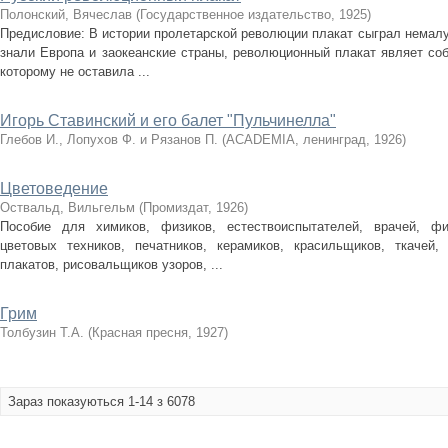
Полонский, Вячеслав
(
Государственное издательство
,
1925
)
Предисловие: В истории пролетарской революции плакат сыграл немалую
знали Европа и заокеанские страны, революционный плакат являет со
которому не оставила ...
Игорь Ставинский и его балет "Пульчинелла"
Глебов И., Лопухов Ф. и Рязанов П.
(
ACADEMIA, ленинград
,
1926
)
Цветоведение
Оствальд, Вильгельм
(
Промиздат
,
1926
)
Пособие для химиков, физиков, естествоиспытателей, врачей, физ
цветовых техников, печатников, керамиков, красильщиков, ткачей,
плакатов, рисовальщиков узоров, ...
Грим
Толбузин Т.А.
(
Красная пресня
,
1927
)
Зараз показуються 1-14 з 6078