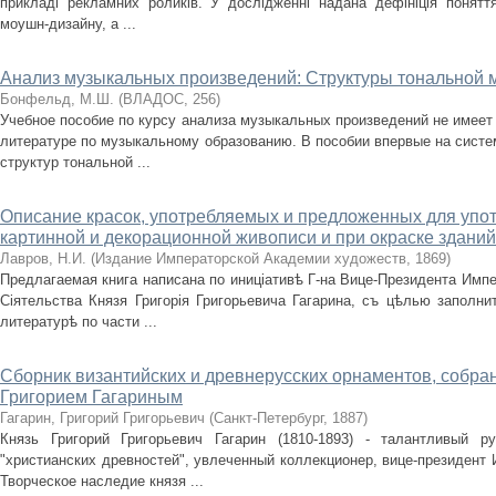
прикладі рекламних роликів. У дослідженні надана дефініція понятт
моушн-дизайну, а ...
Анализ музыкальных произведений: Структуры тональной м
Бонфельд, М.Ш.
(
ВЛАДОС
,
256
)
Учебное пособие по курсу анализа музыкальных произведений не имеет 
литературе по музыкальному образованию. В пособии впервые на сист
структур тональной ...
Описание красок, употребляемых и предложенных для упот
картинной и декорационной живописи и при окраске зданий
Лавров, Н.И.
(
Издание Императорской Академии художеств
,
1869
)
Предлагаемая книга написана по иниціативѣ Г-на Вице-Президента Имп
Сіятельства Князя Григорія Григорьевича Гагарина, съ цѣлью заполн
литературѣ по части ...
Сборник византийских и древнерусских орнаментов, собра
Григорием Гагариным
Гагарин, Григорий Григорьевич
(
Санкт-Петербург
,
1887
)
Князь Григорий Григорьевич Гагарин (1810-1893) - талантливый р
"христианских древностей", увлеченный коллекционер, вице-президент
Творческое наследие князя ...