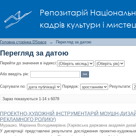
Перегляд за датою
Репозитарій Національно
кадрів культури і мисте
Головна сторінка DSpace
→
Перегляд за датою
Перегляд за датою
Перейти до значення в індексі:
Або введіть рік:
Сортувати по:
Порядок:
Результати:
Зараз показуються 1-14 з 6078
ПРОЕКТНО-ХУДОЖНІЙ ІНСТРУМЕНТАРІЙ МОУШН-ДИЗАЙ
РЕКЛАМНОГО РОЛИКУ)
Мурашко, Маріанна Володимирівна
(
Харківська державна академія дизай
У дисертації представлені результати дослідження проектно-художньо