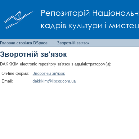
Зворотній зв'язок
Репозитарій Національно
кадрів культури і мисте
Головна сторінка DSpace
→
Зворотній зв'язок
Зворотній зв'язок
DAKKKIM electronic repository зв'язок з адміністратором(и):
On-line форма:
Зворотній зв'язок
Email:
dakkkim@libcor.com.ua