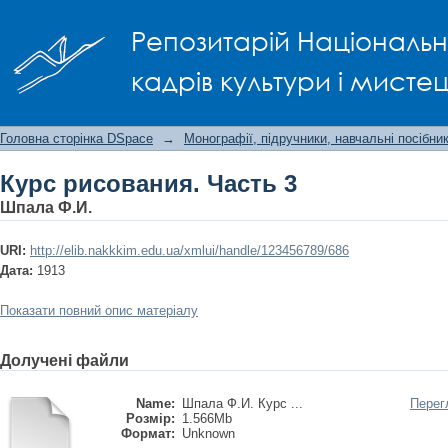
Курс рисования. Часть 3
Репозитарій Національно
кадрів культури і мисте
Головна сторінка DSpace
→
Монографії, підручники, навчальні посібни
Курс рисования. Часть 3
Шпала Ф.И.
URI:
http://elib.nakkkim.edu.ua/xmlui/handle/123456789/686
Дата:
1913
Показати повний опис матеріалу
Долучені файли
Name:
Шпала Ф.И. Курс ...
Перег
Розмір:
1.566Mb
Формат:
Unknown