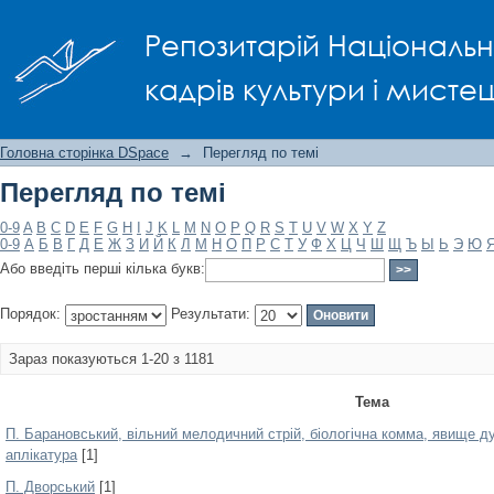
Перегляд по темі
Репозитарій Національно
кадрів культури і мисте
Головна сторінка DSpace
→
Перегляд по темі
Перегляд по темі
0-9
A
B
C
D
E
F
G
H
I
J
K
L
M
N
O
P
Q
R
S
T
U
V
W
X
Y
Z
0-9
А
Б
В
Г
Д
Е
Ж
З
И
Й
К
Л
М
Н
О
П
Р
С
Т
У
Ф
Х
Ц
Ч
Ш
Щ
Ъ
Ы
Ь
Э
Ю
Або введіть перші кілька букв:
Порядок:
Результати:
Зараз показуються 1-20 з 1181
Тема
П. Барановський, вільний мелодичний стрій, біологічна комма, явище дуа
аплікатура
[1]
П. Дворський
[1]