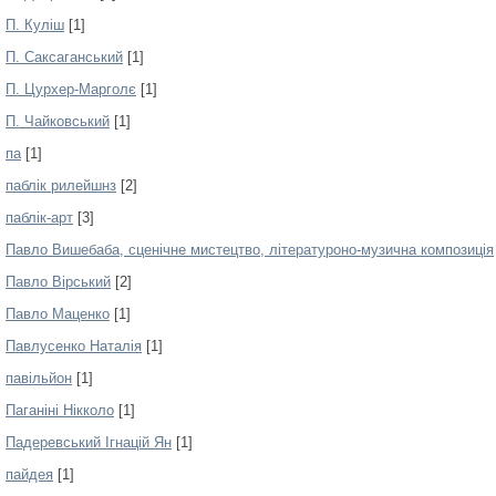
П. Куліш
[1]
П. Саксаганський
[1]
П. Цурхер-Марголє
[1]
П. Чайковський
[1]
па
[1]
паблік рилейшнз
[2]
паблік-арт
[3]
Павло Вишебаба, сценічне мистецтво, літературоно-музична композиція
Павло Вірський
[2]
Павло Маценко
[1]
Павлусенко Наталія
[1]
павільйон
[1]
Паганіні Нікколо
[1]
Падеревський Ігнацій Ян
[1]
пайдея
[1]