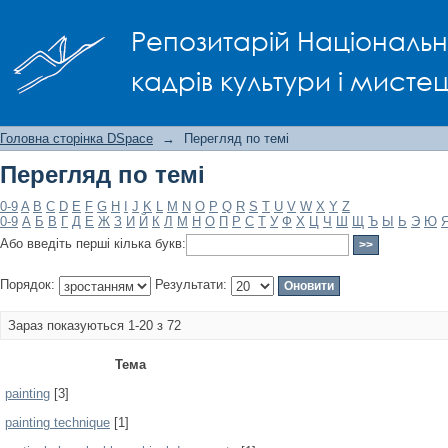
Перегляд по темі
Репозитарій Національно
кадрів культури і мисте
Головна сторінка DSpace
→
Перегляд по темі
Перегляд по темі
0-9
A
B
C
D
E
F
G
H
I
J
K
L
M
N
O
P
Q
R
S
T
U
V
W
X
Y
Z
0-9
А
Б
В
Г
Д
Е
Ж
З
И
Й
К
Л
М
Н
О
П
Р
С
Т
У
Ф
Х
Ц
Ч
Ш
Щ
Ъ
Ы
Ь
Э
Ю
Або введіть перші кілька букв:
Порядок:
Результати:
Зараз показуються 1-20 з 72
Тема
painting
[3]
painting technique
[1]