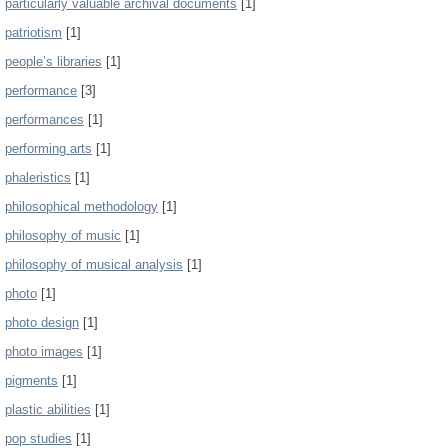
particularly valuable archival documents
[1]
patriotism
[1]
people’s libraries
[1]
performance
[3]
performances
[1]
performing arts
[1]
phaleristics
[1]
philosophical methodology
[1]
philosophy of music
[1]
philosophy of musical analysis
[1]
photo
[1]
photo design
[1]
photo images
[1]
pigments
[1]
plastic abilities
[1]
pop studies
[1]