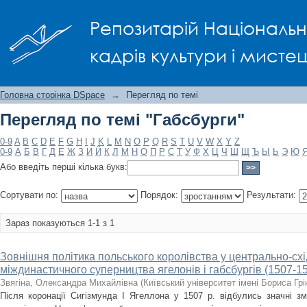
Перегляд по темі "Габсбурги"
Репозитарій Національно
кадрів культури і мисте
Головна сторінка DSpace
→
Перегляд по темі
Перегляд по темі "Габсбурги"
0-9
A
B
C
D
E
F
G
H
I
J
K
L
M
N
O
P
Q
R
S
T
U
V
W
X
Y
Z
0-9
А
Б
В
Г
Д
Е
Ж
З
И
Й
К
Л
М
Н
О
П
Р
С
Т
У
Ф
Х
Ц
Ч
Ш
Щ
Ъ
Ы
Ь
Э
Ю
Або введіть перші кілька букв:
Сортувати по:
Порядок:
Результати:
Зараз показуються 1-1 з 1
Зовнішня політика польського королівства у центрально-схі
міждинастичного суперництва ягелонів і габсбургів (1507-15
Звягіна, Олександра Михайлівна
(
Київський університет імені Бориса Гр
Після коронації Сигізмунда І Ягеллона у 1507 р. відбулись значні зм