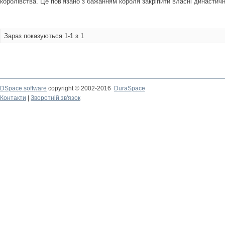
королівства. Це пов’язано з бажанням короля закріпити власні династичні
Зараз показуються 1-1 з 1
DSpace software
copyright © 2002-2016
DuraSpace
Контакти
|
Зворотній зв'язок