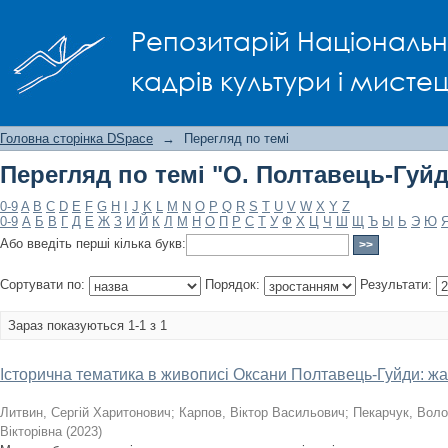
Перегляд по темі "О. Полтавець-Гуйд
Репозитарій Національно
кадрів культури і мисте
Головна сторінка DSpace
→
Перегляд по темі
Перегляд по темі "О. Полтавець-Гуйд
0-9
A
B
C
D
E
F
G
H
I
J
K
L
M
N
O
P
Q
R
S
T
U
V
W
X
Y
Z
0-9
А
Б
В
Г
Д
Е
Ж
З
И
Й
К
Л
М
Н
О
П
Р
С
Т
У
Ф
Х
Ц
Ч
Ш
Щ
Ъ
Ы
Ь
Э
Ю
Або введіть перші кілька букв:
Сортувати по:
Порядок:
Результати:
Зараз показуються 1-1 з 1
Історична тематика в живописі Оксани Полтавець-Гуйди: жа
Литвин, Сергій Харитонович
;
Карпов, Віктор Васильович
;
Пекарчук, Вол
Вікторівна
(
2023
)