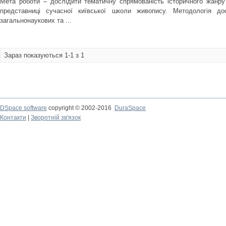
Мета роботи – дослідити тематичну спрямованість історичного жанру
представниці сучасної київської школи живопису. Методологія до
загальнонаукових та ...
Зараз показуються 1-1 з 1
DSpace software
copyright © 2002-2016
DuraSpace
Контакти
|
Зворотній зв'язок