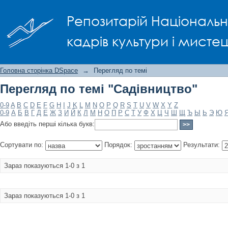
Перегляд по темі "Садівництво"
Репозитарій Національно
кадрів культури і мисте
Головна сторінка DSpace
→
Перегляд по темі
Перегляд по темі "Садівництво"
0-9
A
B
C
D
E
F
G
H
I
J
K
L
M
N
O
P
Q
R
S
T
U
V
W
X
Y
Z
0-9
А
Б
В
Г
Д
Е
Ж
З
И
Й
К
Л
М
Н
О
П
Р
С
Т
У
Ф
Х
Ц
Ч
Ш
Щ
Ъ
Ы
Ь
Э
Ю
Або введіть перші кілька букв:
Сортувати по:
Порядок:
Результати:
Зараз показуються 1-0 з 1
Зараз показуються 1-0 з 1